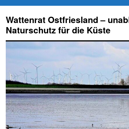
Zum
Inhalt
Wattenrat Ostfriesland – una
springen
Naturschutz für die Küste