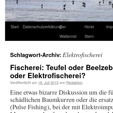
Start
Datenschutzerklärung
Der
Horst
Imp
Wattenrat
Stern
Elektrofischerei
Schlagwort-Archiv:
Fischerei: Teufel oder Beelz
oder Elektrofischerei?
Veröffentlicht am
18. Juli 2015
von
Redaktion
Eine etwas bizarre Diskussion um die 
schädlichen Baumkurren oder die ersatz
(Pulse Fishing), bei der mit Elektroimp