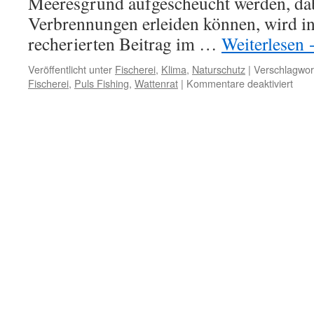
Meeresgrund aufgescheucht werden, dab
Verbrennungen erleiden können, wird i
recherierten Beitrag im …
Weiterlesen
Veröffentlicht unter
Fischerei
,
Klima
,
Naturschutz
|
Verschlagwort
für
Fischerei
,
Puls Fishing
,
Wattenrat
|
Kommentare deaktiviert
Fisch
Teuf
oder
Beel
Bau
oder
Elek