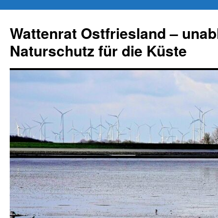
Zum
Inhalt
Wattenrat Ostfriesland – una
springen
Naturschutz für die Küste