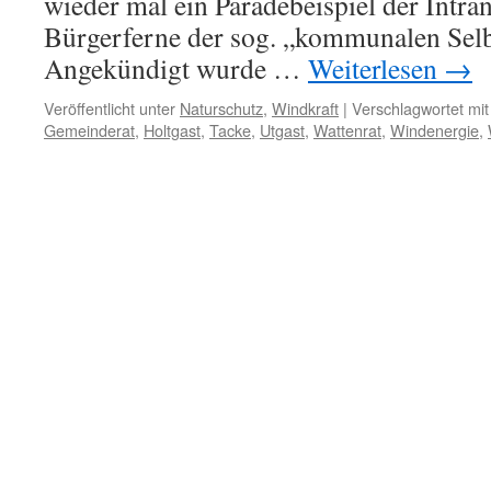
wieder mal ein Paradebeispiel der Intra
Bürgerferne der sog. „kommunalen Sel
Angekündigt wurde …
Weiterlesen
→
Veröffentlicht unter
Naturschutz
,
Windkraft
|
Verschlagwortet mit
Gemeinderat
,
Holtgast
,
Tacke
,
Utgast
,
Wattenrat
,
Windenergie
,