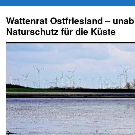
Zum
Inhalt
Wattenrat Ostfriesland – una
springen
Naturschutz für die Küste