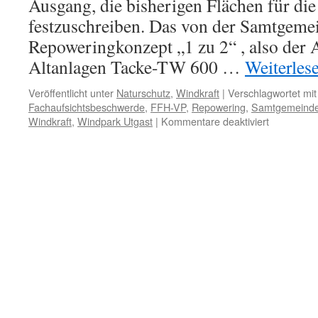
Ausgang, die bisherigen Flächen für di
festzuschreiben. Das von der Samtgemei
Repoweringkonzept „1 zu 2“ , also der
Altanlagen Tacke-TW 600 …
Weiterles
Veröffentlicht unter
Naturschutz
,
Windkraft
|
Verschlagwortet mit
Fachaufsichtsbeschwerde
,
FFH-VP
,
Repowering
,
Samtgemeinde
für
Windkraft
,
Windpark Utgast
|
Kommentare deaktiviert
Windenerg
1
zu
2
-
Repowerin
in
der
Samtgeme
Esens
Irreführun
der
Öffentlichk