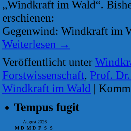
„Windkraft im Wald“. Bishe
erschienen:
Gegenwind: Windkraft im Wa
Weiterlesen
→
Veröffentlicht unter
Windkr
Forstwissenschaft
,
Prof. Dr
Windkraft im Wald
|
Kommen
Tempus fugit
August 2026
M
D
M
D
F
S
S