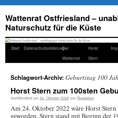
Zum
Inhalt
Wattenrat Ostfriesland – una
springen
Naturschutz für die Küste
Start
Datenschutzerklärung
Der
Horst
Imp
Wattenrat
Stern
Geburtstag 100 Ja
Schlagwort-Archiv:
Horst Stern zum 100sten Gebu
Veröffentlicht am
24. Oktober 2022
von
Redaktion
Am 24. Oktober 2022 wäre Horst Stern 
geworden. Stern stand mit Beginn der 