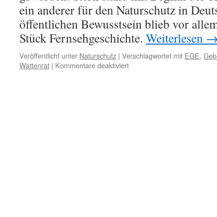
ein anderer für den Naturschutz in Deut
öffentlichen Bewusstsein blieb vor alle
Stück Fernsehgeschichte.
Weiterlesen
Veröffentlicht unter
Naturschutz
|
Verschlagwortet mit
EGE
,
Gebu
für
Wattenrat
|
Kommentare deaktiviert
Horst
Stern
zum
100sten
Geburtstag