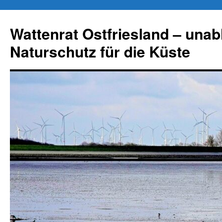
Zum
Inhalt
Wattenrat Ostfriesland – una
springen
Naturschutz für die Küste