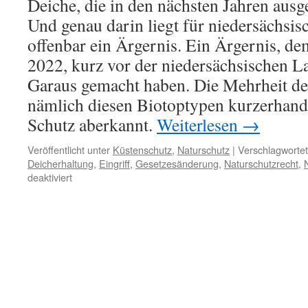
Deiche, die in den nächsten Jahren ausg
Und genau darin liegt für niedersächsis
offenbar ein Ärgernis. Ein Ärgernis, d
2022, kurz vor der niedersächsischen L
Garaus gemacht haben. Die Mehrheit de
nämlich diesen Biotoptypen kurzerhand
Schutz aberkannt.
Weiterlesen
→
Veröffentlicht unter
Küstenschutz
,
Naturschutz
|
Verschlagwortet
Deicherhaltung
,
Eingriff
,
Gesetzesänderung
,
Naturschutzrecht
,
für
deaktiviert
Niedersächsischer
Landtag
schafft
Biotopschutz
für
Deichbau
ab
–
was