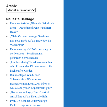
lande-
Archiv
hland:
Archiv
st
Neueste Beiträge
Dokumentarfilm: „Wenn der Wind sich
dreht – Deutschlandweite Windkraft-
Doku“
„Viele Verlierer, wenige Gewinner:
Der neue Blick auf die Brutvögel im
Wattenmeer“
Exxon-Antrag: CO2-Verpressung in
der Nordsee – Schallkanonen
gefährden Schweinswale
„Fischereidialog“ Niedersachsen: Nur
zehn Prozent des Küstenmeeres sollen
fischereifrei werden
Risikoanlagen Wind- oder
Solarenergie – Warnung vor
Bürgerbeteiligungen: „Das Übelste,
was es am grauen Kapitalmarkt gibt“
„Kommando Angry Birds“ verübt
Anschläge auf die Deutsche Bahn
Prof. Dr. Schulte: „Sittenwidrige
Pachtverträge zum Bau von