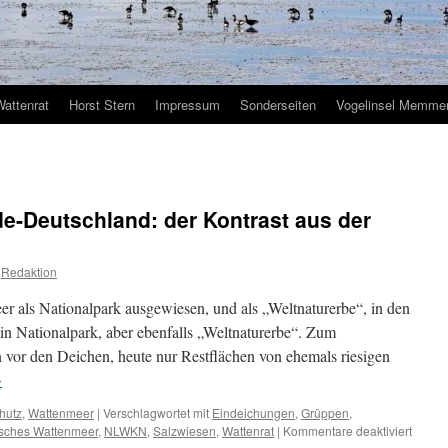
Wattenrat
Horst Stern
Impressum
Sonderseiten
Vogelinsel Memmer
e-Deutschland: der Kontrast aus der
Redaktion
r als Nationalpark ausgewiesen, und als „Weltnaturerbe“, in den
in Nationalpark, aber ebenfalls „Weltnaturerbe“. Zum
vor den Deichen, heute nur Restflächen von ehemals riesigen
→
hutz
,
Wattenmeer
|
Verschlagwortet mit
Eindeichungen
,
Grüppen
,
für
isches Wattenmeer
,
NLWKN
,
Salzwiesen
,
Wattenrat
|
Kommentare deaktiviert
Salzw