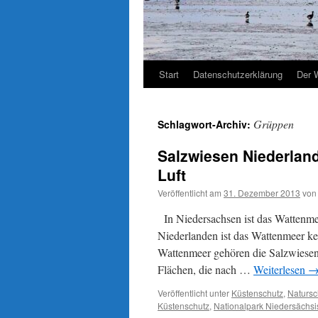
Start
Datenschutzerklärung
Der 
Grüppen
Schlagwort-Archiv:
Salzwiesen Niederland
Luft
Veröffentlicht am
31. Dezember 2013
von
In Niedersachsen ist das Wattenmee
Niederlanden ist das Wattenmeer ke
Wattenmeer gehören die Salzwiesen 
Flächen, die nach …
Weiterlesen
Veröffentlicht unter
Küstenschutz
,
Natursc
Küstenschutz
,
Nationalpark Niedersächs