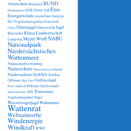
BUND
Artenschutz
Bensersiel
Ems
Eilert Voß
EGE
Dornumersiel
Energiewende
erneuerbare Energien
EU-Vogelschutzgebiet
Feuerwerk
Gänsejagd
Jagd
Gänsewacht
Gänse
Klima
Landwirtschaft
Kitesurfer
NABU
Meyer Werft
Langeoog
Nationalpark
Niedersächsisches
Wattenmeer
Nationalparkverwaltung
Naturschutz
Naturschutzverbände
Niedersachsen
NLWKN
Nordsee
Ostfriesland
Offshore
Olaf Lies
Petkumer Deichvorland
Peter Südbeck
Tourismus
SPD
Schweinswale
Vögel
Vogelschutzgebiet
Wasservogeljagd
Wattenmeer
Wattenrat
Weltnaturerbe
Windenergie
Windkraft
WWF