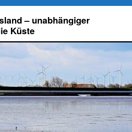
esland – unabhängiger
die Küste