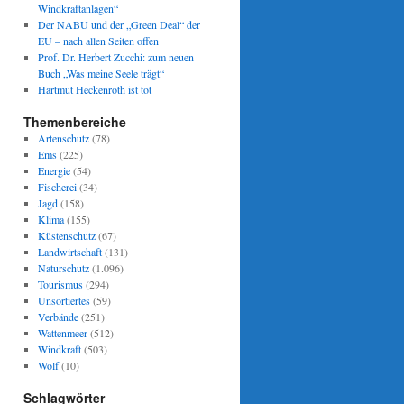
Windkraftanlagen“
Der NABU und der „Green Deal“ der
EU – nach allen Seiten offen
Prof. Dr. Herbert Zucchi: zum neuen
Buch „Was meine Seele trägt“
Hartmut Heckenroth ist tot
Themenbereiche
Artenschutz
(78)
Ems
(225)
Energie
(54)
Fischerei
(34)
Jagd
(158)
Klima
(155)
Küstenschutz
(67)
Landwirtschaft
(131)
Naturschutz
(1.096)
Tourismus
(294)
Unsortiertes
(59)
Verbände
(251)
Wattenmeer
(512)
Windkraft
(503)
Wolf
(10)
Schlagwörter