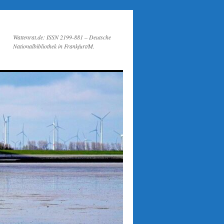
Wattenrat.de: ISSN 2199-881 – Deutsche
Nationalbibliothek in Frankfurt/M.