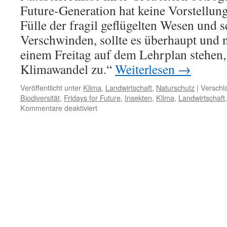
Future-Generation hat keine Vorstellun
Fülle der fragil geflügelten Wesen und s
Verschwinden, sollte es überhaupt und 
einem Freitag auf dem Lehrplan stehe
Klimawandel zu.“
Weiterlesen
→
Veröffentlicht unter
Klima
,
Landwirtschaft
,
Naturschutz
|
Verschl
Biodiversität
,
Fridays for Future
,
Insekten
,
Klima
,
Landwirtschaft
für
Kommentare deaktiviert
Die
Fridays-
for-
Future-
Generation
und
die
Artenvielfalt