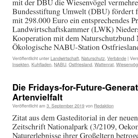
mit der DBU die Wiesenvögel vermehre
Bundesstiftung Umwelt (DBU) fördert fa
mit 298.000 Euro ein entsprechendes Pr
Landwirtschaftskammer (LWK) Nieders
Kooperation mit dem Naturschutzbund 
Ökologische NABU-Station Ostfrieslan
Veröffentlicht unter
Landwirtschaft
,
Naturschutz
,
Verbände
|
Ver
Insekten
,
Kuhfladen
,
NABU
,
Ostfriesland
,
Wattenrat
,
Wiesenvög
Die Fridays-for-Future-Genera
Artenvielfalt
Veröffentlicht am
3. September 2019
von
Redaktion
Zitat aus dem Gasteditorial in der neue
Zeitschrift Nationalpark (3/2109, Oeko
Naturerlebnisse ihrer Großeltern betrog