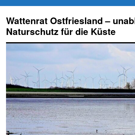
Zum
Inhalt
Wattenrat Ostfriesland – una
springen
Naturschutz für die Küste