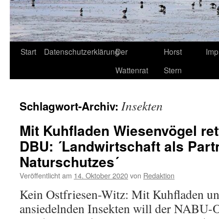
Start
Datenschutzerklärung
Der
Horst
Imp
Wattenrat
Stern
Insekten
Schlagwort-Archiv:
Mit Kuhfladen Wiesenvögel re
DBU: ´Landwirtschaft als Part
Naturschutzes´
Veröffentlicht am
14. Oktober 2020
von
Redaktion
Kein Ostfriesen-Witz: Mit Kuhfladen un
ansiedelnden Insekten will der NABU-