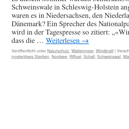
Schweinswale in Schleswig-Holstein ang
waren es in Niedersachsen, den Niederl
Dänemark? Ein Sprecher des Nationalp
wird in der Tagespresse so zitiert: „«Wi
dass die …
Weiterlesen
→
Veröffentlicht unter
Naturschutz
,
Wattenmeer
,
Windkraft
|
Versch
mysteriöses Sterben
,
Nordsee
,
Riffgat
,
Schall
,
Schweinswal
,
Wat