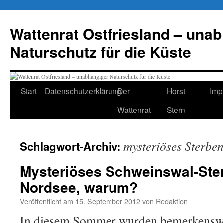
Zum
Inhalt
Wattenrat Ostfriesland – una
springen
Naturschutz für die Küste
Start
Datenschutzerklärung
Der
Horst
Imp
Wattenrat
Stern
mysteriöses Sterbe
Schlagwort-Archiv:
Mysteriöses Schweinswal-Ster
Nordsee, warum?
Veröffentlicht am
15. September 2012
von
Redaktion
In diesem Sommer wurden bemerkenswer