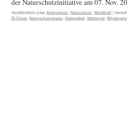
der Naturschutzinitiative am 07. Nov. 2
Veröffentlicht unter
Artenschutz
,
Naturschutz
,
Windkraft
|
Versch
Dr.Epple
,
Naturschutzgesetz
,
Osterpaket
,
Wattenrat
,
Windenerg