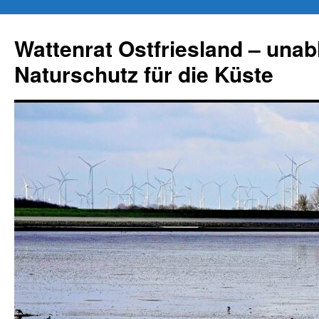
Zum
Inhalt
Wattenrat Ostfriesland – una
springen
Naturschutz für die Küste