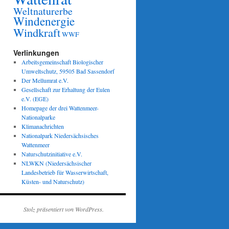
Weltnaturerbe
Windenergie
Windkraft
WWF
Verlinkungen
Arbeitsgemeinschaft Biologischer
Umweltschutz, 59505 Bad Sassendorf
Der Mellumrat e.V.
Gesellschaft zur Erhaltung der Eulen
e.V. (EGE)
Homepage der drei Wattenmeer-
Nationalparke
Klimanachrichten
Nationalpark Niedersächsisches
Wattenmeer
Naturschutzinitiative e.V.
NLWKN (Niedersächsischer
Landesbetrieb für Wasserwirtschaft,
Küsten- und Naturschutz)
Stolz präsentiert von WordPress.