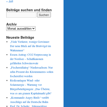
« Juli
Beiträge suchen und finden
Archiv
Archiv
Neueste Beiträge
„Viele Verlierer, wenige Gewinner:
Der neue Blick auf die Brutvögel im
Wattenmeer“
Exxon-Antrag: CO2-Verpressung in
der Nordsee – Schallkanonen
gefährden Schweinswale
„Fischereidialog“ Niedersachsen: Nur
zehn Prozent des Küstenmeeres sollen
fischereifrei werden
Risikoanlagen Wind- oder
Solarenergie – Warnung vor
Bürgerbeteiligungen: „Das Übelste,
was es am grauen Kapitalmarkt gibt“
„Kommando Angry Birds“ verübt
Anschläge auf die Deutsche Bahn
Prof. Dr. Schulte: „Sittenwidrige