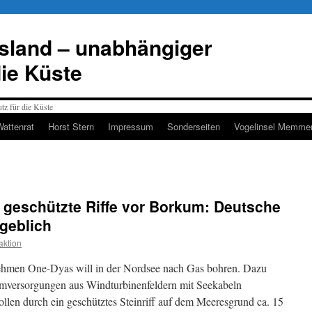
esland – unabhängiger
die Küste
Wattenrat
Horst Stern
Impressum
Sonderseiten
Vogelinsel Memmer
 geschützte Riffe vor Borkum: Deutsche
rgeblich
ktion
ehmen One-Dyas will in der Nordsee nach Gas bohren. Dazu
omversorgungen aus Windturbinenfeldern mit Seekabeln
llen durch ein geschütztes Steinriff auf dem Meeresgrund ca. 15