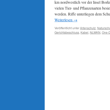
km nordwestlich vor der Insel Bork
vielen Tier- und Pflanzenarten besie
werden. Riffe unterliegen dem Schu
Weiterlesen
→
Veröffentlicht unter
Artenschutz
,
Natursch
Gerichtsbeschluss
,
Kabel
,
NLWKN
,
One-