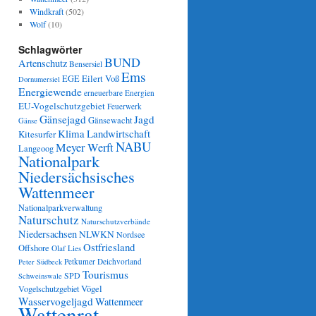
Windkraft
(502)
Wolf
(10)
Schlagwörter
BUND
Artenschutz
Bensersiel
Ems
Eilert Voß
EGE
Dornumersiel
Energiewende
erneuerbare Energien
EU-Vogelschutzgebiet
Feuerwerk
Gänsejagd
Jagd
Gänsewacht
Gänse
Klima
Landwirtschaft
Kitesurfer
NABU
Meyer Werft
Langeoog
Nationalpark
Niedersächsisches
Wattenmeer
Nationalparkverwaltung
Naturschutz
Naturschutzverbände
Niedersachsen
NLWKN
Nordsee
Ostfriesland
Offshore
Olaf Lies
Petkumer Deichvorland
Peter Südbeck
Tourismus
SPD
Schweinswale
Vögel
Vogelschutzgebiet
Wasservogeljagd
Wattenmeer
Wattenrat