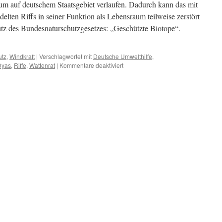
um auf deutschem Staatsgebiet verlaufen. Dadurch kann das mit
delten Riffs in seiner Funktion als Lebensraum teilweise zerstört
tz des Bundesnaturschutzgesetzes: „Geschützte Biotope“.
utz
,
Windkraft
|
Verschlagwortet mit
Deutsche Umwelthilfe
,
für
Dyas
,
Riffe
,
Wattenrat
|
Kommentare deaktiviert
Kabelverlegung
durch
geschützte
Riffe
vor
Borkum:
Deutsche
Umwelthilfe
klagte
vergeblich