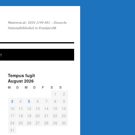
Wattenrat.de: ISSN 2199-881 – Deutsche
Nationalbibliothek in Frankfurt/M.
t
Tempus fugit
August 2026
M
D
M
D
F
S
S
1
2
3
4
5
6
7
8
9
10
11
12
13
14
15
16
17
18
19
20
21
22
23
24
25
26
27
28
29
30
31