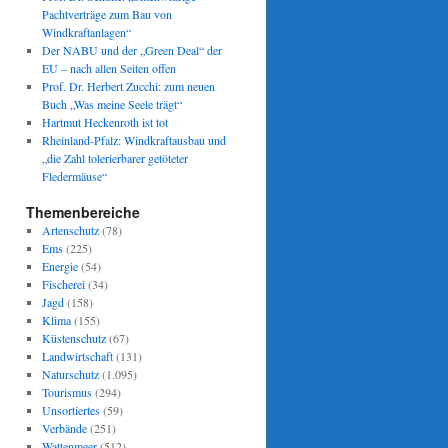
Pachtverträge zum Bau von
Windkraftanlagen“
Der NABU und der „Green Deal“ der
EU – nach allen Seiten offen
Prof. Dr. Herbert Zucchi: zum neuen
Buch „Was meine Seele trägt“
Hartmut Heckenroth ist tot
Rheinland-Pfalz: Windkraftausbau und
„die Zahl tolerierbarer getöteter
Fledermäuse“
Themenbereiche
Artenschutz
(78)
Ems
(225)
Energie
(54)
Fischerei
(34)
Jagd
(158)
Klima
(155)
Küstenschutz
(67)
Landwirtschaft
(131)
Naturschutz
(1.095)
Tourismus
(294)
Unsortiertes
(59)
Verbände
(251)
Wattenmeer
(512)