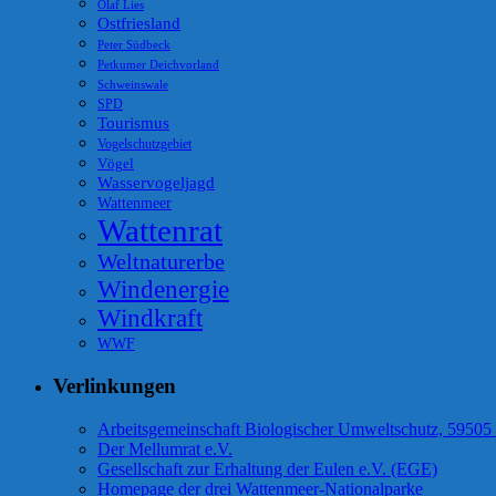
Olaf Lies
Ostfriesland
Peter Südbeck
Petkumer Deichvorland
Schweinswale
SPD
Tourismus
Vogelschutzgebiet
Vögel
Wasservogeljagd
Wattenmeer
Wattenrat
Weltnaturerbe
Windenergie
Windkraft
WWF
Verlinkungen
Arbeitsgemeinschaft Biologischer Umweltschutz, 59505
Der Mellumrat e.V.
Gesellschaft zur Erhaltung der Eulen e.V. (EGE)
Homepage der drei Wattenmeer-Nationalparke