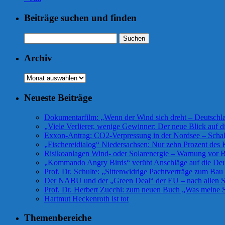
Beiträge suchen und finden
Suchen
nach:
Archiv
Archiv
Neueste Beiträge
Dokumentarfilm: „Wenn der Wind sich dreht – Deutsch
„Viele Verlierer, wenige Gewinner: Der neue Blick auf 
Exxon-Antrag: CO2-Verpressung in der Nordsee – Scha
„Fischereidialog“ Niedersachsen: Nur zehn Prozent des K
Risikoanlagen Wind- oder Solarenergie – Warnung vor Bü
„Kommando Angry Birds“ verübt Anschläge auf die De
Prof. Dr. Schulte: „Sittenwidrige Pachtverträge zum Ba
Der NABU und der „Green Deal“ der EU – nach allen Se
Prof. Dr. Herbert Zucchi: zum neuen Buch „Was meine S
Hartmut Heckenroth ist tot
Themenbereiche