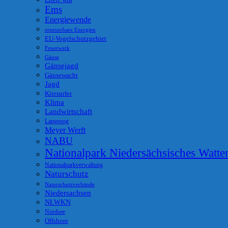
Eilert Voß
Ems
Energiewende
erneuerbare Energien
EU-Vogelschutzgebiet
Feuerwerk
Gänse
Gänsejagd
Gänsewacht
Jagd
Kitesurfer
Klima
Landwirtschaft
Langeoog
Meyer Werft
NABU
Nationalpark Niedersächsisches Watt
Nationalparkverwaltung
Naturschutz
Naturschutzverbände
Niedersachsen
NLWKN
Nordsee
Offshore