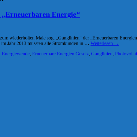
r „Erneuerbaren Energie“
 zum wiederholten Male sog. „Ganglinien“ der „Erneuerbaren Energien“ 
ein im Jahr 2013 mussten alle Stromkunden in …
Weiterlesen
→
,
Energiewende
,
Erneuerbare Energien Gesetz
,
Ganglinien
,
Photovolta