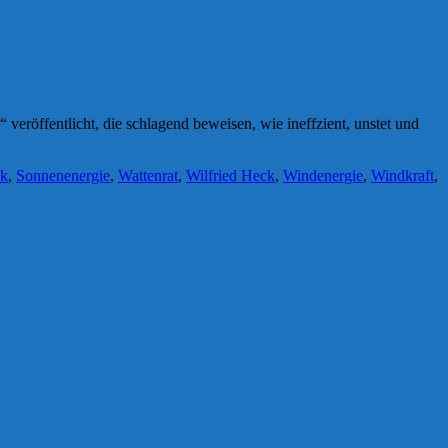
veröffentlicht, die schlagend beweisen, wie ineffzient, unstet und
ik
,
Sonnenenergie
,
Wattenrat
,
Wilfried Heck
,
Windenergie
,
Windkraft
,