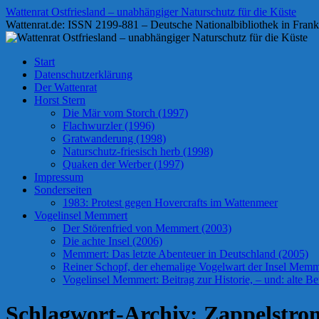
Zum
Wattenrat Ostfriesland – unabhängiger Naturschutz für die Küste
Inhalt
Wattenrat.de: ISSN 2199-881 – Deutsche Nationalbibliothek in Frank
springen
Start
Datenschutzerklärung
Der Wattenrat
Horst Stern
Die Mär vom Storch (1997)
Flachwurzler (1996)
Gratwanderung (1998)
Naturschutz-friesisch herb (1998)
Quaken der Werber (1997)
Impressum
Sonderseiten
1983: Protest gegen Hovercrafts im Wattenmeer
Vogelinsel Memmert
Der Störenfried von Memmert (2003)
Die achte Insel (2006)
Memmert: Das letzte Abenteuer in Deutschland (2005)
Reiner Schopf, der ehemalige Vogelwart der Insel Memmer
Vogelinsel Memmert: Beitrag zur Historie, – und: alte Bet
Schlagwort-Archiv:
Zappelstro