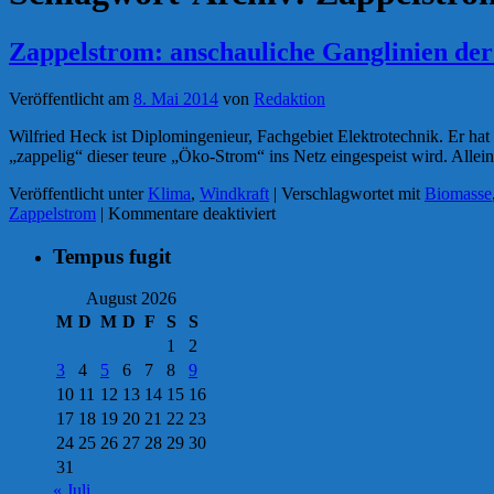
Zappelstrom: anschauliche Ganglinien de
Veröffentlicht am
8. Mai 2014
von
Redaktion
Wilfried Heck ist Diplomingenieur, Fachgebiet Elektrotechnik. Er hat
„zappelig“ dieser teure „Öko-Strom“ ins Netz eingespeist wird. All
Veröffentlicht unter
Klima
,
Windkraft
|
Verschlagwortet mit
Biomasse
für
Zappelstrom
|
Kommentare deaktiviert
Zappelstrom:
anschauliche
Tempus fugit
Ganglinien
der
August 2026
„Erneuerbaren
M
D
M
D
F
S
S
Energie“
1
2
3
4
5
6
7
8
9
10
11
12
13
14
15
16
17
18
19
20
21
22
23
24
25
26
27
28
29
30
31
« Juli