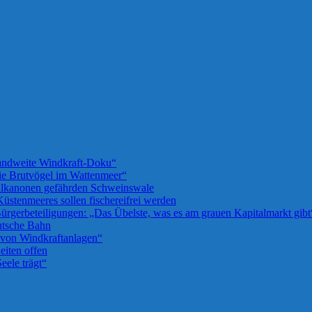
landweite Windkraft-Doku“
die Brutvögel im Wattenmeer“
llkanonen gefährden Schweinswale
üstenmeeres sollen fischereifrei werden
rgerbeteiligungen: „Das Übelste, was es am grauen Kapitalmarkt gibt
utsche Bahn
u von Windkraftanlagen“
iten offen
eele trägt“