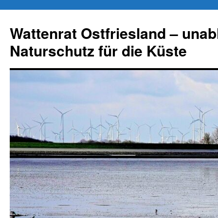
Zum
Inhalt
Wattenrat Ostfriesland – una
springen
Naturschutz für die Küste