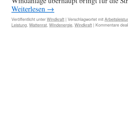
Windanlage überhaupt bringt für die 
Weiterlesen
→
Veröffentlicht unter
Windkraft
|
Verschlagwortet mit
Arbeitsleistu
Leistung
,
Wattenrat
,
Windenergie
,
Windkraft
|
Kommentare deakt