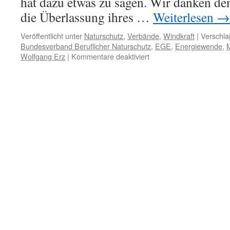
hat dazu etwas zu sagen. Wir danken de
die Überlassung ihres …
Weiterlesen
→
Veröffentlicht unter
Naturschutz
,
Verbände
,
Windkraft
|
Verschla
Bundesverband Beruflicher Naturschutz
,
EGE
,
Energiewende
,
für
Wolfgang Erz
|
Kommentare deaktiviert
32.
Naturschutztag
unter
Strom:
energiegewendet