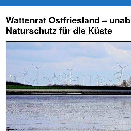
Zum
Inhalt
Wattenrat Ostfriesland – una
springen
Naturschutz für die Küste