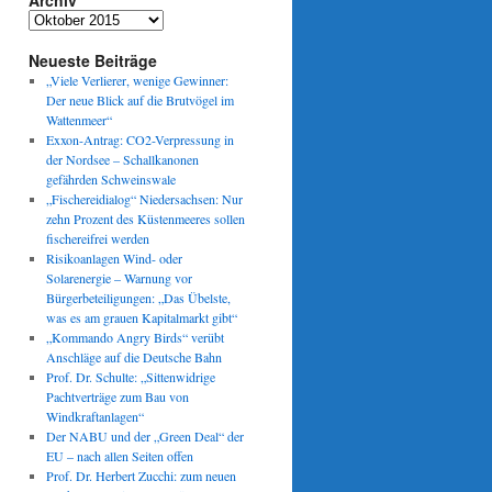
Archiv
Archiv
Neueste Beiträge
„Viele Verlierer, wenige Gewinner:
Der neue Blick auf die Brutvögel im
Wattenmeer“
Exxon-Antrag: CO2-Verpressung in
der Nordsee – Schallkanonen
gefährden Schweinswale
„Fischereidialog“ Niedersachsen: Nur
zehn Prozent des Küstenmeeres sollen
fischereifrei werden
Risikoanlagen Wind- oder
Solarenergie – Warnung vor
Bürgerbeteiligungen: „Das Übelste,
was es am grauen Kapitalmarkt gibt“
„Kommando Angry Birds“ verübt
Anschläge auf die Deutsche Bahn
Prof. Dr. Schulte: „Sittenwidrige
Pachtverträge zum Bau von
Windkraftanlagen“
Der NABU und der „Green Deal“ der
EU – nach allen Seiten offen
Prof. Dr. Herbert Zucchi: zum neuen