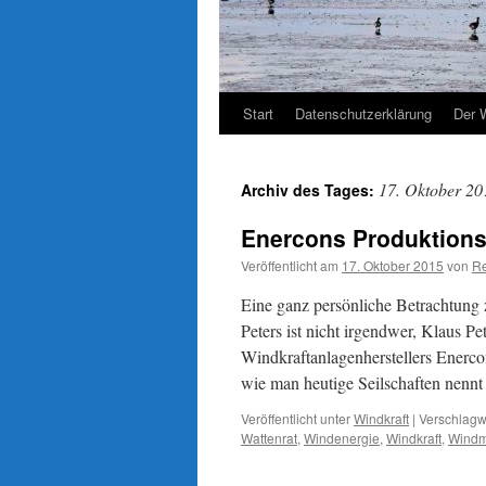
Start
Datenschutzerklärung
Der 
17. Oktober 20
Archiv des Tages:
Enercons Produktionsl
Veröffentlicht am
17. Oktober 2015
von
Re
Eine ganz persönliche Betrachtung
Peters ist nicht irgendwer, Klaus Pe
Windkraftanlagenherstellers Enercon
wie man heutige Seilschaften nen
Veröffentlicht unter
Windkraft
|
Verschlagwo
Wattenrat
,
Windenergie
,
Windkraft
,
Windm