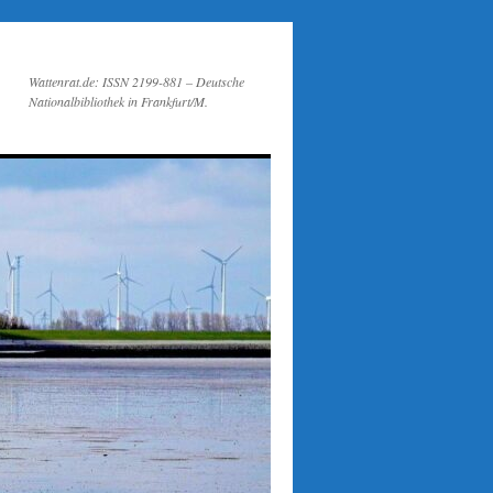
Wattenrat.de: ISSN 2199-881 – Deutsche
Nationalbibliothek in Frankfurt/M.