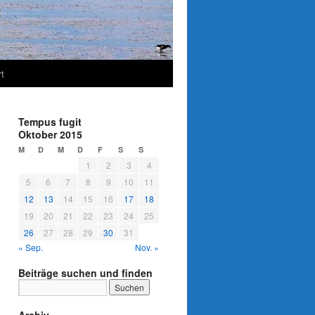
t
Tempus fugit
Oktober 2015
M
D
M
D
F
S
S
1
2
3
4
5
6
7
8
9
10
11
12
13
14
15
16
17
18
19
20
21
22
23
24
25
26
27
28
29
30
31
« Sep.
Nov. »
Beiträge suchen und finden