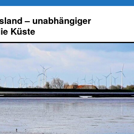
esland – unabhängiger
die Küste