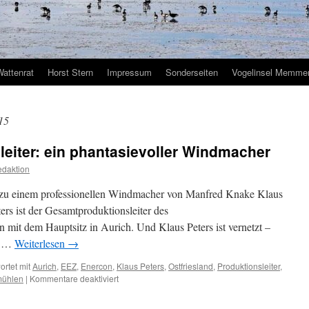
Wattenrat
Horst Stern
Impressum
Sonderseiten
Vogelinsel Memmer
15
eiter: ein phantasievoller Windmacher
daktion
 zu einem professionellen Windmacher von Manfred Knake Klaus
ters ist der Gesamtproduktionsleiter des
 mit dem Hauptsitz in Aurich. Und Klaus Peters ist vernetzt –
nt …
Weiterlesen
→
rtet mit
Aurich
,
EEZ
,
Enercon
,
Klaus Peters
,
Ostfriesland
,
Produktionsleiter
,
für
ühlen
|
Kommentare deaktiviert
Enercons
Produktionsleiter: