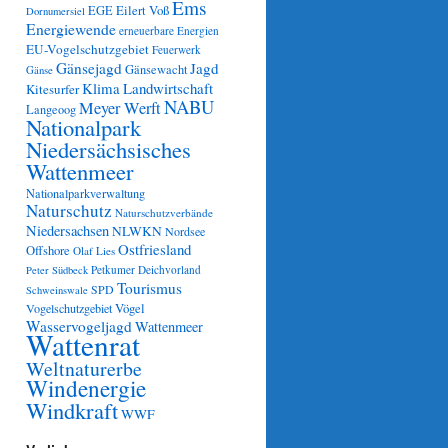
Ems
Eilert Voß
EGE
Dornumersiel
Energiewende
erneuerbare Energien
EU-Vogelschutzgebiet
Feuerwerk
Gänsejagd
Jagd
Gänsewacht
Gänse
Klima
Landwirtschaft
Kitesurfer
NABU
Meyer Werft
Langeoog
Nationalpark
Niedersächsisches
Wattenmeer
Nationalparkverwaltung
Naturschutz
Naturschutzverbände
Niedersachsen
NLWKN
Nordsee
Ostfriesland
Offshore
Olaf Lies
Petkumer Deichvorland
Peter Südbeck
Tourismus
SPD
Schweinswale
Vögel
Vogelschutzgebiet
Wasservogeljagd
Wattenmeer
Wattenrat
Weltnaturerbe
Windenergie
Windkraft
WWF