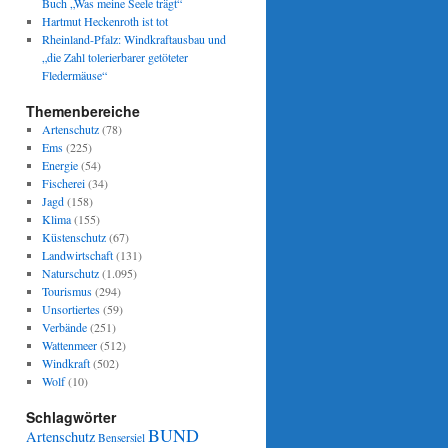
Buch „Was meine Seele trägt“
Hartmut Heckenroth ist tot
Rheinland-Pfalz: Windkraftausbau und
„die Zahl tolerierbarer getöteter
Fledermäuse“
Themenbereiche
Artenschutz
(78)
Ems
(225)
Energie
(54)
Fischerei
(34)
Jagd
(158)
Klima
(155)
Küstenschutz
(67)
Landwirtschaft
(131)
Naturschutz
(1.095)
Tourismus
(294)
Unsortiertes
(59)
Verbände
(251)
Wattenmeer
(512)
Windkraft
(502)
Wolf
(10)
Schlagwörter
BUND
Artenschutz
Bensersiel