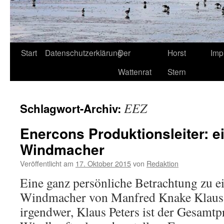
Start
Datenschutzerklärung
Der
Horst
Imp
Wattenrat
Stern
EEZ
Schlagwort-Archiv:
Enercons Produktionsleiter: e
Windmacher
Veröffentlicht am
17. Oktober 2015
von
Redaktion
Eine ganz persönliche Betrachtung zu e
Windmacher von Manfred Knake Klaus Pe
irgendwer, Klaus Peters ist der Gesamtp