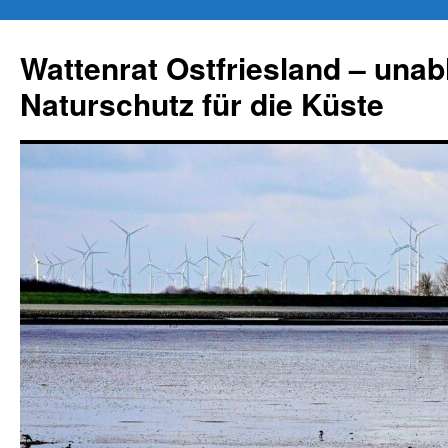
Zum
Inhalt
Wattenrat Ostfriesland – una
springen
Naturschutz für die Küste