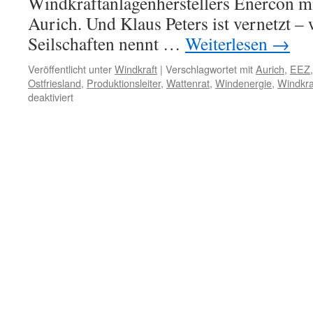
Windkraftanlagenherstellers Enercon mi
Aurich. Und Klaus Peters ist vernetzt –
Seilschaften nennt …
Weiterlesen
→
Veröffentlicht unter
Windkraft
|
Verschlagwortet mit
Aurich
,
EEZ
Ostfriesland
,
Produktionsleiter
,
Wattenrat
,
Windenergie
,
Windkra
für
deaktiviert
Enercons
Produktionsleiter:
ein
phantasievoller
Windmacher