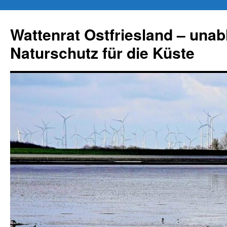
Zum
Inhalt
Wattenrat Ostfriesland – una
springen
Naturschutz für die Küste