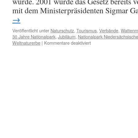
wurde. 2001 wurde das Gesetz bereits 
mit dem Ministerpräsidenten Sigmar G
→
Veröffentlicht unter
Naturschutz
,
Tourismus
,
Verbände
,
Wattenm
30 Jahre Nationalpark
,
Jubiläum
,
Nationalpark Niedersächsisch
für
Weltnaturerbe
|
Kommentare deaktiviert
30
Jahre
Nationalpark
Niedersächsisches
Wattenmeer:
Es
kann
nur
besser
werden!