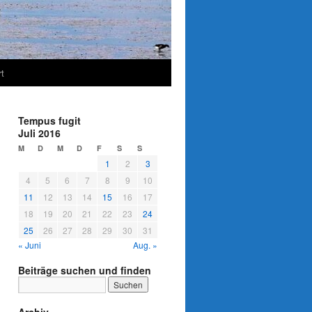
t
Tempus fugit
Juli 2016
M
D
M
D
F
S
S
1
2
3
4
5
6
7
8
9
10
11
12
13
14
15
16
17
18
19
20
21
22
23
24
25
26
27
28
29
30
31
« Juni
Aug. »
Beiträge suchen und finden