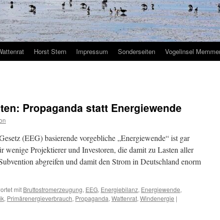
Wattenrat
Horst Stern
Impressum
Sonderseiten
Vogelinsel Memmer
en: Propaganda statt Energiewende
on
Gesetz (EEG) basierende vorgebliche „Energiewende“ ist gar
ür wenige Projektierer und Investoren, die damit zu Lasten aller
ubvention abgreifen und damit den Strom in Deutschland enorm
rtet mit
Bruttostromerzeugung
,
EEG
,
Energiebilanz
,
Energiewende
,
ik
,
Primärenergieverbrauch
,
Propaganda
,
Wattenrat
,
Windenergie
|