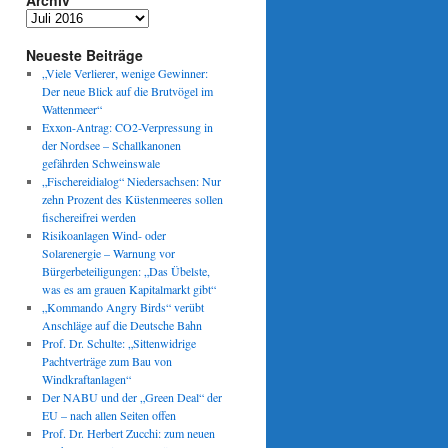
Archiv
Archiv
Neueste Beiträge
„Viele Verlierer, wenige Gewinner:
Der neue Blick auf die Brutvögel im
Wattenmeer“
Exxon-Antrag: CO2-Verpressung in
der Nordsee – Schallkanonen
gefährden Schweinswale
„Fischereidialog“ Niedersachsen: Nur
zehn Prozent des Küstenmeeres sollen
fischereifrei werden
Risikoanlagen Wind- oder
Solarenergie – Warnung vor
Bürgerbeteiligungen: „Das Übelste,
was es am grauen Kapitalmarkt gibt“
„Kommando Angry Birds“ verübt
Anschläge auf die Deutsche Bahn
Prof. Dr. Schulte: „Sittenwidrige
Pachtverträge zum Bau von
Windkraftanlagen“
Der NABU und der „Green Deal“ der
EU – nach allen Seiten offen
Prof. Dr. Herbert Zucchi: zum neuen