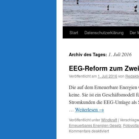
Start
Datenschutzerklärung
Der 
1. Juli 2016
Archiv des Tages:
EEG-Reform zum Zweit
Veröffentlicht am
1. Juli 2016
von
Redakti
Die auf dem Erneuerbare Energien 
keine. Sie ist ein Geschäftsmodell f
Stromkunden die EEG-Umlage als S
…
Weiterlesen
→
Veröffentlicht unter
Windkraft
|
Verschlagwo
Erneuerbares Energien Gesetz
,
Fotovolta
für
Kommentare deaktiviert
EEG-