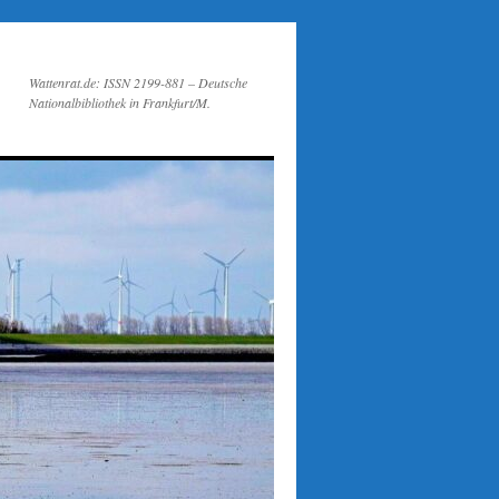
Wattenrat.de: ISSN 2199-881 – Deutsche
Nationalbibliothek in Frankfurt/M.