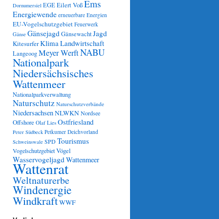
Ems
Eilert Voß
EGE
Dornumersiel
Energiewende
erneuerbare Energien
EU-Vogelschutzgebiet
Feuerwerk
Gänsejagd
Jagd
Gänsewacht
Gänse
Klima
Landwirtschaft
Kitesurfer
NABU
Meyer Werft
Langeoog
Nationalpark
Niedersächsisches
Wattenmeer
Nationalparkverwaltung
Naturschutz
Naturschutzverbände
Niedersachsen
NLWKN
Nordsee
Ostfriesland
Offshore
Olaf Lies
Petkumer Deichvorland
Peter Südbeck
Tourismus
SPD
Schweinswale
Vögel
Vogelschutzgebiet
Wasservogeljagd
Wattenmeer
Wattenrat
Weltnaturerbe
Windenergie
Windkraft
WWF