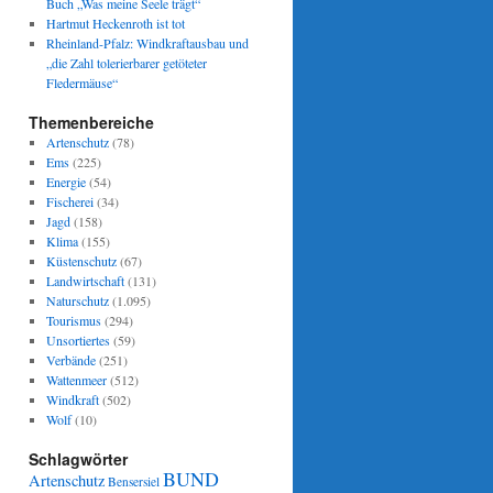
Buch „Was meine Seele trägt“
Hartmut Heckenroth ist tot
Rheinland-Pfalz: Windkraftausbau und
„die Zahl tolerierbarer getöteter
Fledermäuse“
Themenbereiche
Artenschutz
(78)
Ems
(225)
Energie
(54)
Fischerei
(34)
Jagd
(158)
Klima
(155)
Küstenschutz
(67)
Landwirtschaft
(131)
Naturschutz
(1.095)
Tourismus
(294)
Unsortiertes
(59)
Verbände
(251)
Wattenmeer
(512)
Windkraft
(502)
Wolf
(10)
Schlagwörter
BUND
Artenschutz
Bensersiel