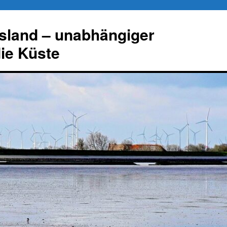
esland – unabhängiger
die Küste