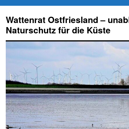
Zum
Inhalt
Wattenrat Ostfriesland – una
springen
Naturschutz für die Küste