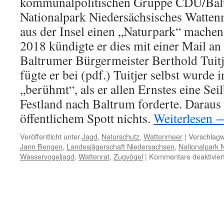
kommunalpolitischen Gruppe CDU/Bal
Nationalpark Niedersächsisches Watten
aus der Insel einen „Naturpark“ mache
2018 kündigte er dies mit einer Mail an
Baltrumer Bürgermeister Berthold Tuitj
fügte er bei (pdf.) Tuitjer selbst wurd
„berühmt“, als er allen Ernstes eine S
Festland nach Baltrum forderte. Daraus
öffentlichem Spott nichts.
Weiterlesen
Veröffentlicht unter
Jagd
,
Naturschutz
,
Wattenmeer
|
Verschlagw
Jann Bengen
,
Landesjägerschaft Niedersachsen
,
Nationalpark 
Wasservogeljagd
,
Wattenrat
,
Zugvögel
|
Kommentare deaktivier