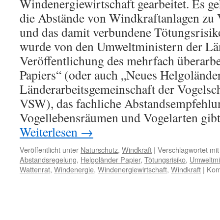
Windenergiewirtschaft gearbeitet. Es g
die Abstände von Windkraftanlagen zu
und das damit verbundene Tötungsrisik
wurde von den Umweltministern der Län
Veröffentlichung des mehrfach überarbe
Papiers“ (oder auch „Neues Helgoländer
Länderarbeitsgemeinschaft der Vogels
VSW), das fachliche Abstandsempfehlu
Vogellebensräumen und Vogelarten gibt,
Weiterlesen
→
Veröffentlicht unter
Naturschutz
,
Windkraft
|
Verschlagwortet mit
Abstandsregelung
,
Helgoländer Papier
,
Tötungsrisiko
,
Umweltmi
Wattenrat
,
Windenergie
,
Windenergiewirtschaft
,
Windkraft
|
Kom