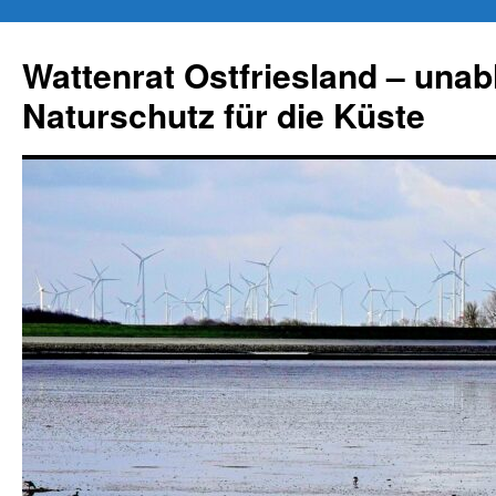
Zum
Inhalt
Wattenrat Ostfriesland – una
springen
Naturschutz für die Küste