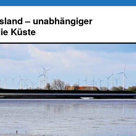
esland – unabhängiger
die Küste