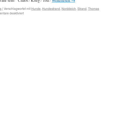
wahr sein!“ Chaos? Krieg? Tod?
Weiterlesen
→
es
|
Verschlagwortet mit
Hunde
,
Hundestrand
,
Norddeich
,
Strand
,
Thomas
für
ntare deaktiviert
Über
Schafsköpfe