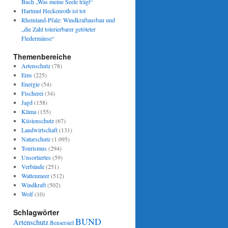
Buch „Was meine Seele trägt“
Hartmut Heckenroth ist tot
Rheinland-Pfalz: Windkraftausbau und
„die Zahl tolerierbarer getöteter
Fledermäuse“
Themenbereiche
Artenschutz
(78)
Ems
(225)
Energie
(54)
Fischerei
(34)
Jagd
(158)
Klima
(155)
Küstenschutz
(67)
Landwirtschaft
(131)
Naturschutz
(1.095)
Tourismus
(294)
Unsortiertes
(59)
Verbände
(251)
Wattenmeer
(512)
Windkraft
(502)
Wolf
(10)
Schlagwörter
BUND
Artenschutz
Bensersiel