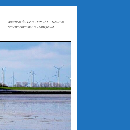
Wattenrat.de: ISSN 2199-881 – Deutsche
Nationalbibliothek in Frankfurt/M.