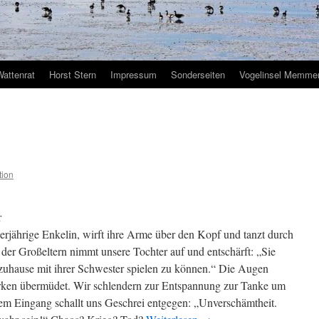
Wattenrat
Horst Stern
Impressum
Sonderseiten
Vogelinsel Memmer
tion
r
ierjährige Enkelin, wirft ihre Arme über den Kopf und tanzt durch
der Großeltern nimmt unsere Tochter auf und entschärft: „Sie
ch zuhause mit ihrer Schwester spielen zu können.“ Die Augen
irken übermüdet. Wir schlendern zur Entspannung zur Tanke um
em Eingang schallt uns Geschrei entgegen: „Unverschämtheit.