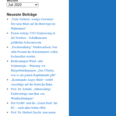
Archiv
Archiv
Neueste Beiträge
„Viele Verlierer, wenige Gewinner:
Der neue Blick auf die Brutvögel im
Wattenmeer“
Exxon-Antrag: CO2-Verpressung in
der Nordsee – Schallkanonen
gefährden Schweinswale
„Fischereidialog“ Niedersachsen: Nur
zehn Prozent des Küstenmeeres sollen
fischereifrei werden
Risikoanlagen Wind- oder
Solarenergie – Warnung vor
Bürgerbeteiligungen: „Das Übelste,
was es am grauen Kapitalmarkt gibt“
„Kommando Angry Birds“ verübt
Anschläge auf die Deutsche Bahn
Prof. Dr. Schulte: „Sittenwidrige
Pachtverträge zum Bau von
Windkraftanlagen“
Der NABU und der „Green Deal“ der
EU – nach allen Seiten offen
Prof. Dr. Herbert Zucchi: zum neuen