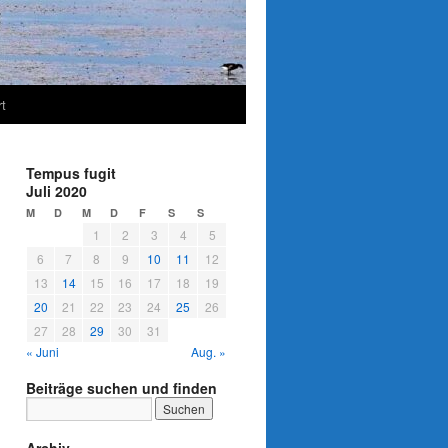
t
Tempus fugit
Juli 2020
M
D
M
D
F
S
S
1
2
3
4
5
6
7
8
9
10
11
12
13
14
15
16
17
18
19
20
21
22
23
24
25
26
27
28
29
30
31
« Juni
Aug. »
Beiträge suchen und finden