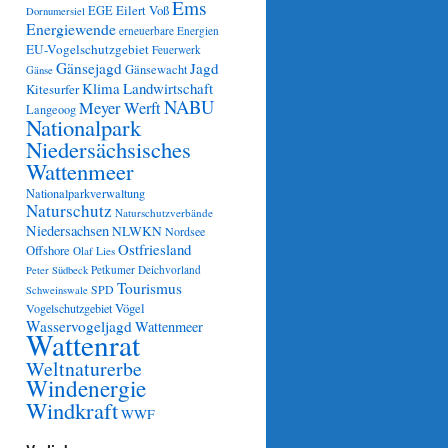
Ems
Eilert Voß
EGE
Dornumersiel
Energiewende
erneuerbare Energien
EU-Vogelschutzgebiet
Feuerwerk
Gänsejagd
Jagd
Gänsewacht
Gänse
Klima
Landwirtschaft
Kitesurfer
NABU
Meyer Werft
Langeoog
Nationalpark
Niedersächsisches
Wattenmeer
Nationalparkverwaltung
Naturschutz
Naturschutzverbände
Niedersachsen
NLWKN
Nordsee
Ostfriesland
Offshore
Olaf Lies
Petkumer Deichvorland
Peter Südbeck
Tourismus
SPD
Schweinswale
Vögel
Vogelschutzgebiet
Wasservogeljagd
Wattenmeer
Wattenrat
Weltnaturerbe
Windenergie
Windkraft
WWF