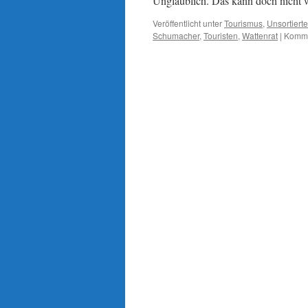
Unglaublich. Das kann doch nicht 
Veröffentlicht unter
Tourismus
,
Unsortiert
Schumacher
,
Touristen
,
Wattenrat
|
Komme