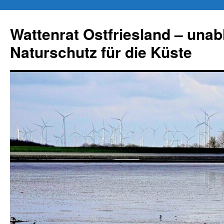
Zum
Inhalt
Wattenrat Ostfriesland – una
springen
Naturschutz für die Küste