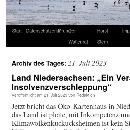
Start
Datenschutzerklärung
Der
Horst
Imp
Wattenrat
Stern
21. Juli 2023
Archiv des Tages:
Land Niedersachsen: „Ein Ver
Insolvenzverschleppung“
Veröffentlicht am
21. Juli 2023
von
Redaktion
Jetzt bricht das Öko-Kartenhaus in Ni
das Land ist pleite, mit Inkompetenz un
Klimawolkenkuckucksheimen ist kein St