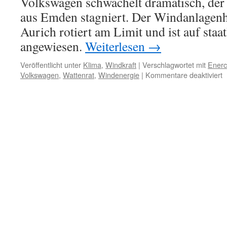
Volkswagen schwächelt dramatisch, der
aus Emden stagniert. Der Windanlagenh
Aurich rotiert am Limit und ist auf staa
angewiesen.
Weiterlesen
→
Veröffentlicht unter
Klima
,
Windkraft
|
Verschlagwortet mit
Ener
f
Volkswagen
,
Wattenrat
,
Windenergie
|
Kommentare deaktiviert
L
N
„
V
p
I