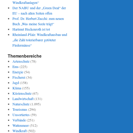
Windkraftanlagen“
Der NABU und der „Green Deal“ der
EU – nach allen Seiten offen
Prof. Dr. Herbert Zucchi: zum neuen
Buch „Was meine Seele trägt“
Hartmut Heckenroth ist tot
Rheinland-Pfalz: Windkraftausbau und
„die Zahl tolerierbarer getöteter
Fledermäuse“
Themenbereiche
Artenschutz
(78)
Ems
(225)
Energie
(54)
Fischerei
(34)
Jagd
(158)
Klima
(155)
Küstenschutz
(67)
Landwirtschaft
(131)
Naturschutz
(1.095)
Tourismus
(294)
Unsortiertes
(59)
Verbände
(251)
Wattenmeer
(512)
Windkraft
(502)