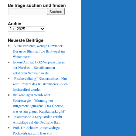
Beiträge suchen und finden
Archiv
Archiv
Neueste Beiträge
„Viele Verlierer, wenige Gewinner:
Der neue Blick auf die Brutvögel im
Wattenmeer“
Exxon-Antrag: CO2-Verpressung in
der Nordsee – Schallkanonen
gefährden Schweinswale
„Fischereidialog“ Niedersachsen: Nur
zehn Prozent des Küstenmeeres sollen
fischereifrei werden
Risikoanlagen Wind- oder
Solarenergie – Warnung vor
Bürgerbeteiligungen: „Das Übelste,
was es am grauen Kapitalmarkt gibt“
„Kommando Angry Birds“ verübt
Anschläge auf die Deutsche Bahn
Prof. Dr. Schulte: „Sittenwidrige
Pachtverträge zum Bau von