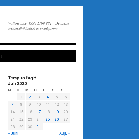
Wattenrat.de: ISSN 2199-881 – Deutsche
Nationalbibliothek in Frankfurt/M.
t
Tempus fugit
Juli 2025
M
D
M
D
F
S
S
1
2
3
4
5
6
7
8
9
10
11
12
13
14
15
16
17
18
19
20
21
22
23
24
25
26
27
28
29
30
31
« Juni
Aug. »