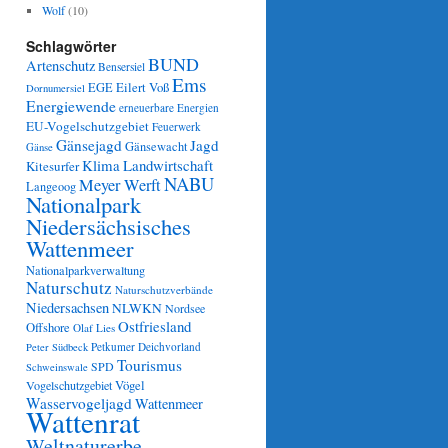
Wolf
(10)
Schlagwörter
BUND
Artenschutz
Bensersiel
Ems
Eilert Voß
EGE
Dornumersiel
Energiewende
erneuerbare Energien
EU-Vogelschutzgebiet
Feuerwerk
Gänsejagd
Jagd
Gänsewacht
Gänse
Klima
Landwirtschaft
Kitesurfer
NABU
Meyer Werft
Langeoog
Nationalpark
Niedersächsisches
Wattenmeer
Nationalparkverwaltung
Naturschutz
Naturschutzverbände
Niedersachsen
NLWKN
Nordsee
Ostfriesland
Offshore
Olaf Lies
Petkumer Deichvorland
Peter Südbeck
Tourismus
SPD
Schweinswale
Vögel
Vogelschutzgebiet
Wasservogeljagd
Wattenmeer
Wattenrat
Weltnaturerbe