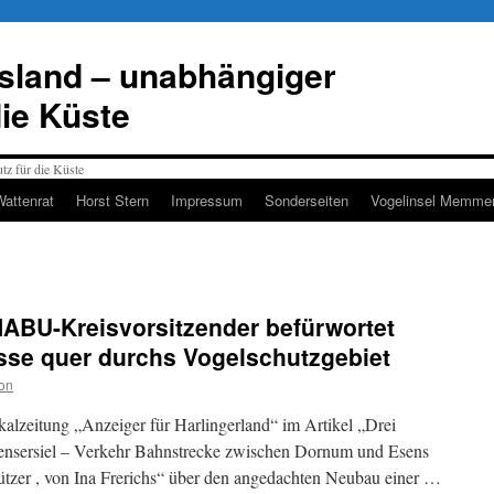
esland – unabhängiger
die Küste
Wattenrat
Horst Stern
Impressum
Sonderseiten
Vogelinsel Memmer
ABU-Kreisvorsitzender befürwortet
sse quer durchs Vogelschutzgebiet
on
kalzeitung „Anzeiger für Harlingerland“ im Artikel „Drei
ensersiel – Verkehr Bahnstrecke zwischen Dornum und Esens
̈tzer , von Ina Frerichs“ über den angedachten Neubau einer …