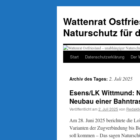
Zum
Inhalt
Wattenrat Ostfri
springen
Naturschutz für 
Start
Datenschutzerklärung
Der 
2. Juli 2025
Archiv des Tages:
Esens/LK Wittmund: N
Neubau einer Bahntra
Veröffentlicht am
2. Juli 2025
von
Redakti
Am 28. Juni 2025 berichtete die Lo
Varianten der Zugverbindung bis B
soll kommen – Das sagen Naturschu