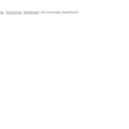
für
utz
,
Tourismus
,
Verbände
|
Kommentare deaktiviert
Esens/LK
Wittmund:
NABU-
Kreisvorsitzender
befürwortet
Neubau
einer
Bahntrasse
quer
durchs
Vogelschutzgebiet