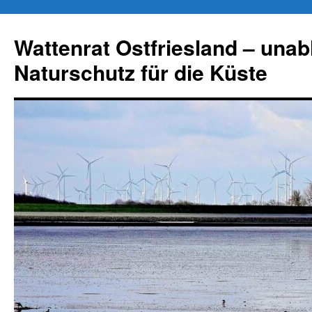
Zum
Inhalt
Wattenrat Ostfriesland – una
springen
Naturschutz für die Küste