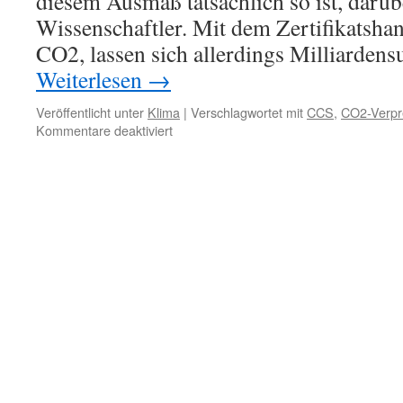
diesem Ausmaß tatsächlich so ist, darübe
Wissenschaftler. Mit dem Zertifikatsha
CO2, lassen sich allerdings Milliarden
Weiterlesen
→
Veröffentlicht unter
Klima
|
Verschlagwortet mit
CCS
,
CO2-Verpr
für
Kommentare deaktiviert
Klima:
CO2-
Verpressung
unter
der
Nordsee?