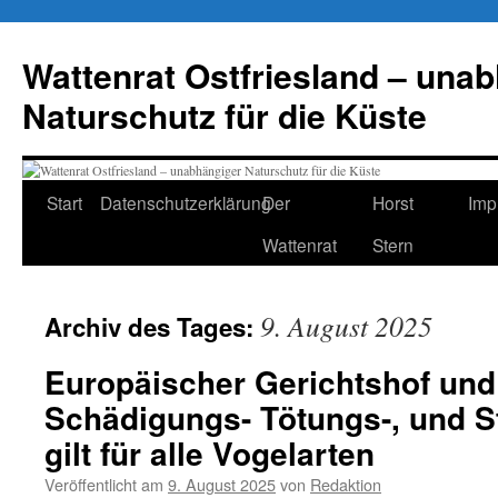
Zum
Inhalt
Wattenrat Ostfriesland – una
springen
Naturschutz für die Küste
Start
Datenschutzerklärung
Der
Horst
Imp
Wattenrat
Stern
9. August 2025
Archiv des Tages:
Europäischer Gerichtshof und
Schädigungs- Tötungs-, und S
gilt für alle Vogelarten
Veröffentlicht am
9. August 2025
von
Redaktion