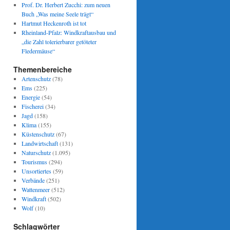
Prof. Dr. Herbert Zucchi: zum neuen
Buch „Was meine Seele trägt“
Hartmut Heckenroth ist tot
Rheinland-Pfalz: Windkraftausbau und
„die Zahl tolerierbarer getöteter
Fledermäuse“
Themenbereiche
Artenschutz
(78)
Ems
(225)
Energie
(54)
Fischerei
(34)
Jagd
(158)
Klima
(155)
Küstenschutz
(67)
Landwirtschaft
(131)
Naturschutz
(1.095)
Tourismus
(294)
Unsortiertes
(59)
Verbände
(251)
Wattenmeer
(512)
Windkraft
(502)
Wolf
(10)
Schlagwörter