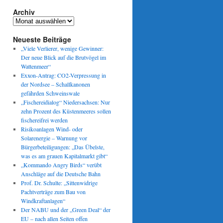
Archiv
Archiv
Neueste Beiträge
„Viele Verlierer, wenige Gewinner:
Der neue Blick auf die Brutvögel im
Wattenmeer“
Exxon-Antrag: CO2-Verpressung in
der Nordsee – Schallkanonen
gefährden Schweinswale
„Fischereidialog“ Niedersachsen: Nur
zehn Prozent des Küstenmeeres sollen
fischereifrei werden
Risikoanlagen Wind- oder
Solarenergie – Warnung vor
Bürgerbeteiligungen: „Das Übelste,
was es am grauen Kapitalmarkt gibt“
„Kommando Angry Birds“ verübt
Anschläge auf die Deutsche Bahn
Prof. Dr. Schulte: „Sittenwidrige
Pachtverträge zum Bau von
Windkraftanlagen“
Der NABU und der „Green Deal“ der
EU – nach allen Seiten offen