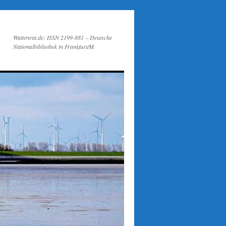
Wattenrat.de: ISSN 2199-881 – Deutsche
Nationalbibliothek in Frankfurt/M.