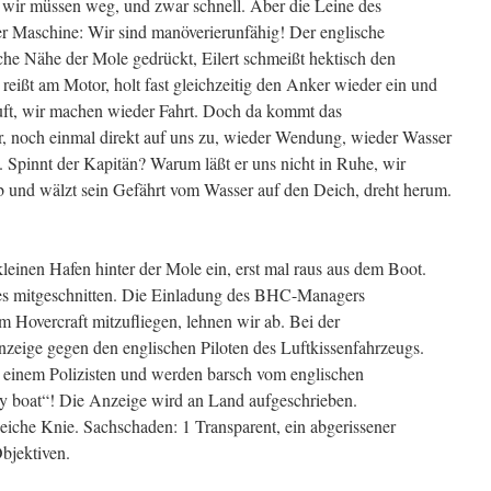
 wir müssen weg, und zwar schnell. Aber die Leine des
der Maschine: Wir sind manöverierunfähig! Der englische
che Nähe der Mole gedrückt, Eilert schmeißt hektisch den
eißt am Motor, holt fast gleichzeitig den Anker wieder ein und
uft, wir machen wieder Fahrt. Doch da kommt das
, noch einmal direkt auf uns zu, wieder Wendung, wieder Wasser
 Spinnt der Kapitän? Warum läßt er uns nicht in Ruhe, wir
b und wälzt sein Gefährt vom Wasser auf den Deich, dreht herum.
kleinen Hafen hinter der Mole ein, erst mal raus aus dem Boot.
s mitgeschnitten. Die Einladung des BHC-Managers
 Hovercraft mitzufliegen, lehnen wir ab. Bei der
nzeige gegen den englischen Piloten des Luftkissenfahrzeugs.
t einem Polizisten und werden barsch vom englischen
 my boat“! Die Anzeige wird an Land aufgeschrieben.
iche Knie. Sachschaden: 1 Transparent, ein abgerissener
bjektiven.