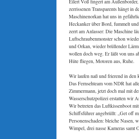
Eilert Voß fingert am Außenborder,
zerrissenen Transparents hängt in 
Maschinenorkan hat uns in gefährli
Heckanker über Bord, fummelt und r
zerrt am Anlasser: Die Maschine lä
Luftschraubenmonster schon wieder
und Orkan, wieder brüllender Lärm.
wollen doch weg. Er läßt von uns a
Hüte fliegen, Motoren aus, Ruhe.
Wir laufen naß und frierend in den 
Das Fernsehteam vom NDR hat alle
Zimmermann, jetzt doch mal mit dem
Wasserschutzpolizei erstatten wir A
Wir betreten das Luftkissenboot mi
Schiffsführer angebrüllt: „Get off
Personenschaden: bleiche Nasen, we
Wimpel, drei nasse Kameras samt O