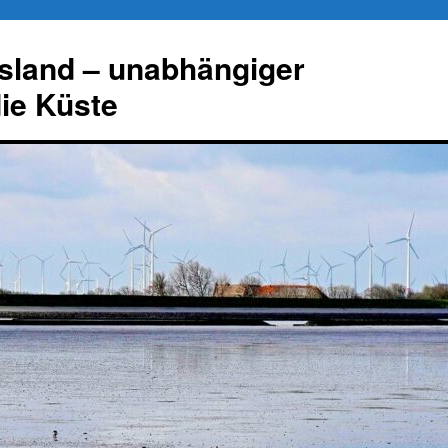
esland – unabhängiger
die Küste