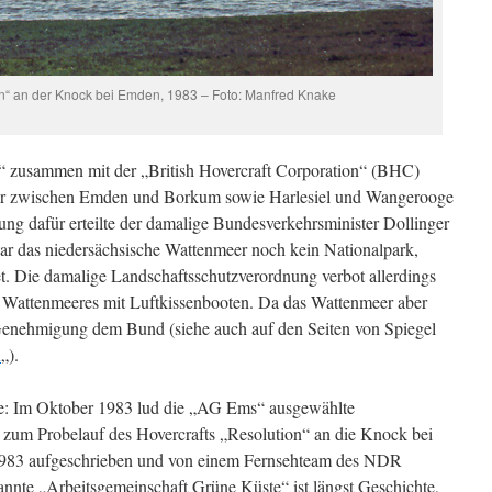
on“ an der Knock bei Emden, 1983 – Foto: Manfred Knake
 zusammen mit der „British Hovercraft Corporation“ (BHC)
ehr zwischen Emden und Borkum sowie Harlesiel und Wangerooge
ng dafür erteilte der damalige Bundesverkehrsminister Dollinger
 das niedersächsische Wattenmeer noch kein Nationalpark,
t. Die damalige Landschaftsschutzverordnung verbot allerdings
n Wattenmeeres mit Luftkissenbooten. Da das Wattenmeer aber
 Genehmigung dem Bund (siehe auch auf den Seiten von Spiegel
n
„).
: Im Oktober 1983 lud die „AG Ems“ ausgewählte
e, zum Probelauf des Hovercrafts „Resolution“ an die Knock bei
983 aufgeschrieben und von einem Fernsehteam des NDR
nnte „Arbeitsgemeinschaft Grüne Küste“ ist längst Geschichte,