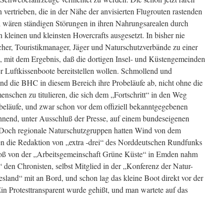
ertrieben, die in der Nähe der anvisierten Flugrouten rastenden
 wären ständigen Störungen in ihren Nahrungsarealen durch
leinen und kleinsten Hovercrafts ausgesetzt. In bisher nie
cher, Touristikmanager, Jäger und Naturschutzverbände zu einer
n, mit dem Ergebnis, daß die dortigen Insel- und Küstengemeinden
r Luftkissenboote bereitstellen wollen. Schmollend und
d die BHC in diesem Bereich ihre Probeläufe ab, nicht ohne die
enschen zu titulieren, die sich dem „Fortschritt“ in den Weg
beläufe, und zwar schon vor dem offiziell bekanntgegebenen
öhnend, unter Ausschluß der Presse, auf einem bundeseigenen
Doch regionale Naturschutzgruppen hatten Wind von dem
n die Redaktion von „extra -drei“ des Norddeutschen Rundfunks
 Voß von der „Arbeitsgemeinschaft Grüne Küste“ in Emden nahm
“ den Chronisten, selbst Mitglied in der „Konferenz der Natur-
land“ mit an Bord, und schon lag das kleine Boot direkt vor der
in Protesttransparent wurde gehißt, und man wartete auf das