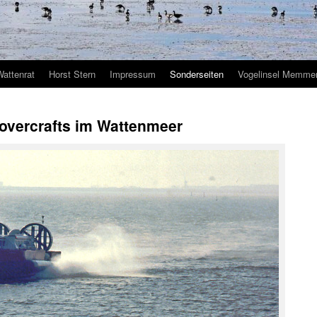
Wattenrat
Horst Stern
Impressum
Sonderseiten
Vogelinsel Memmer
overcrafts im Wattenmeer