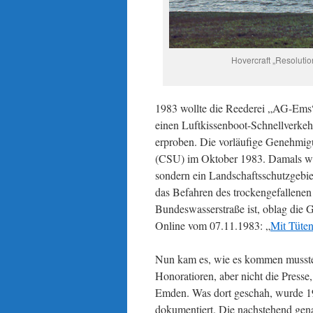
Hovercraft „Resoluti
1983 wollte die Reederei „AG-Ems“
einen Luftkissenboot-Schnellverk
erproben. Die vorläufige Genehmigu
(CSU) im Oktober 1983. Damals war
sondern ein Landschaftsschutzgebie
das Befahren des trockengefallene
Bundeswasserstraße ist, oblag die
Online vom 07.11.1983: „
Mit Tüte
Nun kam es, wie es kommen musste
Honoratioren, aber nicht die Press
Emden. Was dort geschah, wurde 1
dokumentiert. Die nachstehend gena