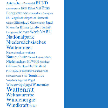
BUND
Artenschutz
Bensersiel
Ems
Eilert Voß
EGE
Dornumersiel
Energiewende
erneuerbare Energien
EU-Vogelschutzgebiet
Feuerwerk
Gänsejagd
Jagd
Gänsewacht
Gänse
Klima
Landwirtschaft
Kitesurfer
NABU
Meyer Werft
Langeoog
Nationalpark
Niedersächsisches
Wattenmeer
Nationalparkverwaltung
Naturschutz
Naturschutzverbände
Niedersachsen
NLWKN
Nordsee
Ostfriesland
Offshore
Olaf Lies
Petkumer Deichvorland
Peter Südbeck
Tourismus
SPD
Schweinswale
Vögel
Vogelschutzgebiet
Wasservogeljagd
Wattenmeer
Wattenrat
Weltnaturerbe
Windenergie
Windkraft
WWF