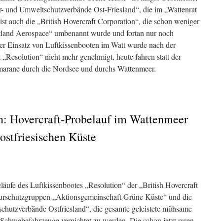
r- und Umweltschutzverbände Ost-Friesland“, die im „Wattenrat
ist auch die „British Hovercraft Corporation“, die schon weniger
estland Aerospace“ umbenannt wurde und fortan nur noch
er Einsatz von Luftkissenbooten im Watt wurde nach der
t „Resolution“ nicht mehr genehmigt, heute fahren statt der
amarane durch die Nordsee und durchs Wattenmeer.
en: Hovercraft-Probelauf im Wattenmeer
ostfriesischen Küste
äufe des Luftkissenbootes „Resolution“ der „British Hovercraft
aturschutzgruppen „Aktionsgemeinschaft Grüne Küste“ und die
chutzverbände Ostfriesland“, die gesamte geleistete mühsame
 Schwebefahrzeuge vernichtet zu werden. Die schon jetzt raren