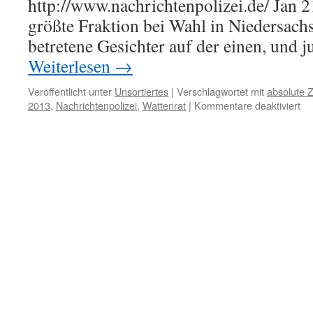
http://www.nachrichtenpolizei.de/ Jan 
größte Fraktion bei Wahl in Niedersach
betretene Gesichter auf der einen, und 
Weiterlesen
→
Veröffentlicht unter
Unsortiertes
|
Verschlagwortet mit
absolute 
für
2013
,
Nachrichtenpolizei
,
Wattenrat
|
Kommentare deaktiviert
La
20
in
Ni
ke
Gr
zu
Ju
Ni
rel
da
Er