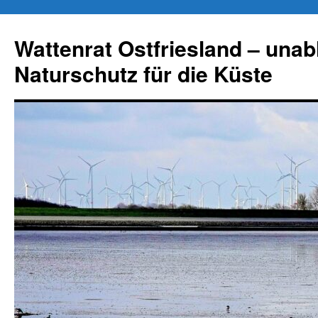
Zum
Inhalt
Wattenrat Ostfriesland – una
springen
Naturschutz für die Küste