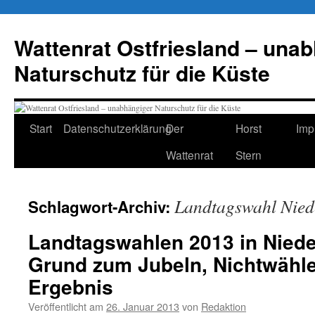
Zum
Inhalt
Wattenrat Ostfriesland – una
springen
Naturschutz für die Küste
Start
Datenschutzerklärung
Der
Horst
Imp
Wattenrat
Stern
Landtagswahl Nied
Schlagwort-Archiv:
Landtagswahlen 2013 in Niede
Grund zum Jubeln, Nichtwähler
Ergebnis
Veröffentlicht am
26. Januar 2013
von
Redaktion