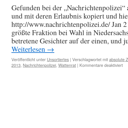
Gefunden bei der „Nachrichtenpolizei“ 
und mit deren Erlaubnis kopiert und hier
http://www.nachrichtenpolizei.de/ Jan 
größte Fraktion bei Wahl in Niedersach
betretene Gesichter auf der einen, und 
Weiterlesen
→
Veröffentlicht unter
Unsortiertes
|
Verschlagwortet mit
absolute 
für
2013
,
Nachrichtenpolizei
,
Wattenrat
|
Kommentare deaktiviert
La
20
in
Ni
ke
Gr
zu
Ju
Ni
rel
da