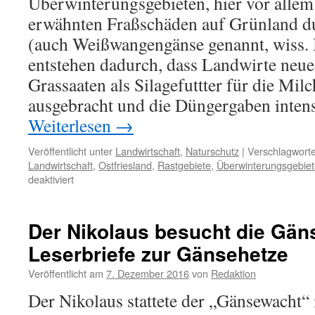
Überwinterungsgebieten, hier vor allem
erwähnten Fraßschäden auf Grünland 
(auch Weißwangengänse genannt, wiss. 
entstehen dadurch, dass Landwirte neue
Grassaaten als Silagefuttter für die Mil
ausgebracht und die Düngergaben intens
Weiterlesen
→
Veröffentlicht unter
Landwirtschaft
,
Naturschutz
|
Verschlagworte
Landwirtschaft
,
Ostfriesland
,
Rastgebiete
,
Überwinterungsgebiet
für
deaktiviert
Langzeitstudie
zu
Gänsefraß
Der Nikolaus besucht die Gän
auf
Leserbriefe zur Gänsehetze
landwirtschaftlichen
Flächen
Veröffentlicht am
7. Dezember 2016
von
Redaktion
Der Nikolaus stattete der „Gänsewacht