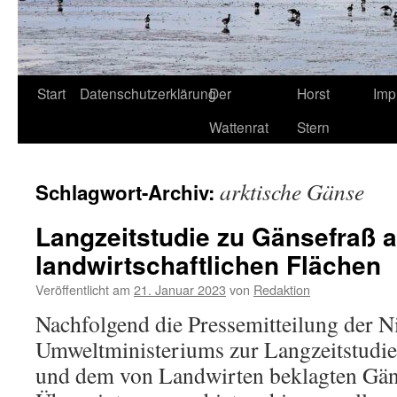
Start
Datenschutzerklärung
Der
Horst
Imp
Wattenrat
Stern
arktische Gänse
Schlagwort-Archiv:
Langzeitstudie zu Gänsefraß a
landwirtschaftlichen Flächen
Veröffentlicht am
21. Januar 2023
von
Redaktion
Nachfolgend die Pressemitteilung der N
Umweltministeriums zur Langzeitstudie
und dem von Landwirten beklagten Gän