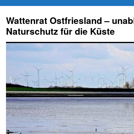
Zum
Inhalt
Wattenrat Ostfriesland – una
springen
Naturschutz für die Küste