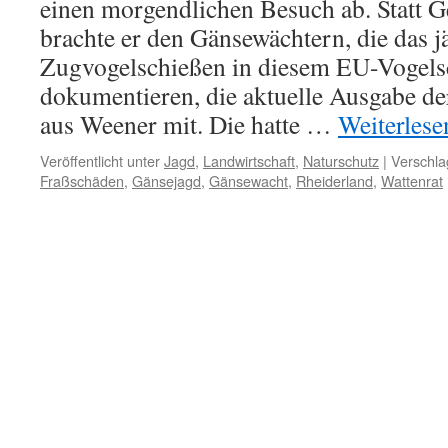
einen morgendlichen Besuch ab. Statt 
brachte er den Gänsewächtern, die das j
Zugvogelschießen in diesem EU-Vogels
dokumentieren, die aktuelle Ausgabe de
aus Weener mit. Die hatte …
Weiterles
Veröffentlicht unter
Jagd
,
Landwirtschaft
,
Naturschutz
|
Verschla
Fraßschäden
,
Gänsejagd
,
Gänsewacht
,
Rheiderland
,
Wattenrat