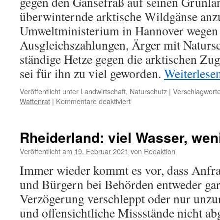
gegen den Gänsefraß auf seinen Grünla
überwinternde arktische Wildgänse anz
Umweltministerium in Hannover wegen
Ausgleichszahlungen, Ärger mit Natursc
ständige Hetze gegen die arktischen Zu
sei für ihn zu viel geworden.
Weiterlese
Veröffentlicht unter
Landwirtschaft
,
Naturschutz
|
Verschlagworte
für
Wattenrat
|
Kommentare deaktiviert
Rheiderland/Ostfriesland:
Milchbauer
wird
Rheiderland: viel Wasser, weni
Gänsebauer
Veröffentlicht am
19. Februar 2021
von
Redaktion
Immer wieder kommt es vor, dass Anfr
und Bürgern bei Behörden entweder gar n
Verzögerung verschleppt oder nur unzu
und offensichtliche Missstände nicht ab