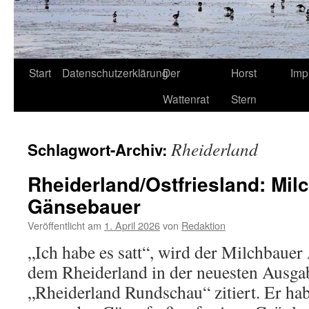
Start
Datenschutzerklärung
Der
Horst
Imp
Wattenrat
Stern
Rheiderland
Schlagwort-Archiv:
Rheiderland/Ostfriesland: Mil
Gänsebauer
Veröffentlicht am
1. April 2026
von
Redaktion
„Ich habe es satt“, wird der Milchbaue
dem Rheiderland in der neuesten Ausga
„Rheiderland Rundschau“ zitiert. Er habe