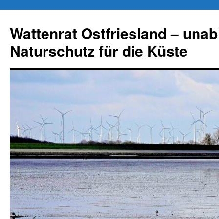
Zum
Inhalt
Wattenrat Ostfriesland – una
springen
Naturschutz für die Küste