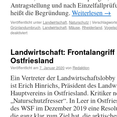
Antragstellung und nach Einzelfallprüf
heißt die Begründung.
Weiterlesen
→
Veröffentlicht unter
Landwirtschaft
,
Naturschutz
|
Verschlagworte
Grünlandumbruch
,
Landwirtschaft
,
Mäuse
,
Rheiderland
,
Vogelsc
für
deaktiviert
Vogelschutzgebiet
Rheiderland:
Grünlandumbruch
Landwirtschaft: Frontalangriff
vernichtet
Ostfriesland
Brutplätze
Veröffentlicht am
7. Januar 2020
von
Redaktion
Ein Vertreter der Landwirtschaftslobb
ist Erich Hinrichs, Präsident des Landw
Hauptvereins in Ostfriesland. Kritiker 
„Naturschutzfresser“. In Leer in Ostfri
des WSF im Dezember 2019 eine Resolu
die ganz klar zum Ziel hat, die arktisc