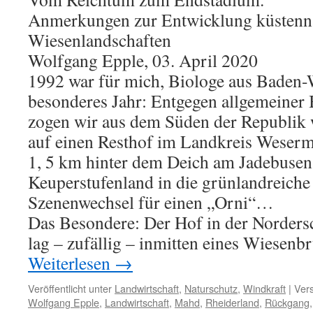
Anmerkungen zur Entwicklung küstenn
Wiesenlandschaften
Wolfgang Epple, 03. April 2020
1992 war für mich, Biologe aus Baden-
besonderes Jahr: Entgegen allgemeiner
zogen wir aus dem Süden der Republik 
auf einen Resthof im Landkreis Weserm
1, 5 km hinter dem Deich am Jadebusen
Keuperstufenland in die grünlandreiche
Szenenwechsel für einen „Orni“…
Das Besondere: Der Hof in der Norder
lag – zufällig – inmitten eines Wiesenb
Weiterlesen
→
Veröffentlicht unter
Landwirtschaft
,
Naturschutz
,
Windkraft
|
Vers
Wolfgang Epple
,
Landwirtschaft
,
Mahd
,
Rheiderland
,
Rückgang