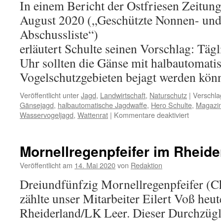
In einem Bericht der Ostfriesen Zeitun
August 2020 („Geschützte Nonnen- und 
Abschussliste“)
erläutert Schulte seinen Vorschlag: Täg
Uhr sollten die Gänse mit halbautomati
Vogelschutzgebieten bejagt werden kön
Veröffentlicht unter
Jagd
,
Landwirtschaft
,
Naturschutz
|
Verschla
Gänsejagd
,
halbautomatische Jagdwaffe
,
Hero Schulte
,
Magazi
für
Wasservogeljagd
,
Wattenrat
|
Kommentare deaktiviert
Landwirt
fordert
Zugvogelj
Mornellregenpfeifer im Rheide
mit
halbautom
Veröffentlicht am
14. Mai 2020
von
Redaktion
Waffen
Dreiundfünfzig Mornellregenpfeifer (C
in
Vogelschu
zählte unser Mitarbeiter Eilert Voß heu
italienisch
Rheiderland/LK Leer. Dieser Durchzügle
Verhältni