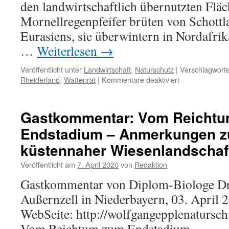
den landwirtschaftlich übernutzten Fläc
Mornellregenpfeifer brüten von Schottl
Eurasiens, sie überwintern in Nordafri
…
Weiterlesen
→
Veröffentlicht unter
Landwirtschaft
,
Naturschutz
|
Verschlagworte
für
Rheiderland
,
Wattenrat
|
Kommentare deaktiviert
Mornellregenpfe
im
Rheiderland
Gastkommentar: Vom Reicht
Endstadium – Anmerkungen z
küstennaher Wiesenlandschaf
Veröffentlicht am
7. April 2020
von
Redaktion
Gastkommentar von Diplom-Biologe Dr
Außernzell in Niederbayern, 03. April 
WebSeite: http://wolfgangepplenatursch
Vom Reichtum zum Endstadium.