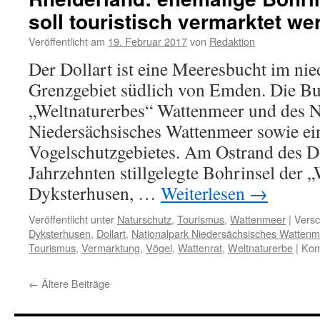
Wiesenvögel
soll touristisch vermarktet we
–
Bauernlament
Veröffentlicht am
19. Februar 2017
von
Redaktion
auf
hohem
Der Dollart ist eine Meeresbucht im ni
Niveau
Grenzgebiet südlich von Emden. Die Buc
„Weltnaturerbes“ Wattenmeer und des N
Niedersächsisches Wattenmeer sowie ei
Vogelschutzgebietes. Am Ostrand des Doll
Jahrzehnten stillgelegte Bohrinsel der „
Dyksterhusen, …
Weiterlesen
→
Veröffentlicht unter
Naturschutz
,
Tourismus
,
Wattenmeer
|
Versc
Dyksterhusen
,
Dollart
,
Nationalpark Niedersächsisches Wattenm
Tourismus
,
Vermarktung
,
Vögel
,
Wattenrat
,
Weltnaturerbe
|
Kom
←
Ältere Beiträge