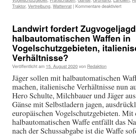
für
Traktor
,
Vertreibung
,
Wattenrat
|
Kommentare deaktiviert
Rheider
Störun
mit
Landwirt fordert Zugvogeljagd
Ansage
halbautomatischen Waffen in
–
Landwir
Vogelschutzgebieten, italieni
vertreib
wiederh
Verhältnisse?
arktisc
Veröffentlicht am
15. August 2020
von
Redaktion
Nonnen
aus
Jäger sollen mit halbautomatischen Waf
Schutzg
machen, italienische Verhältnisse nun a
Hero Schulte, Milchbauer und Jäger aus
Gänse mit Selbstladern jagen, ausdrückl
europäischen Vogelschutzgebieten. Mit 
halbautomatischen Waffe entfällt das N
nach der Schussabgabe ist die Waffe sofo