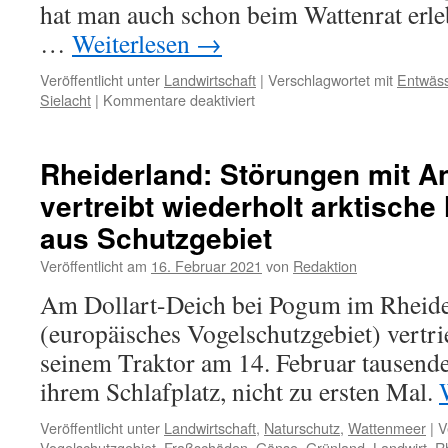
hat man auch schon beim Wattenrat erle
…
Weiterlesen
→
Veröffentlicht unter
Landwirtschaft
|
Verschlagwortet mit
Entwäs
für
Sielacht
|
Kommentare deaktiviert
Rheiderland:
viel
Wasser,
Rheiderland: Störungen mit A
wenig
vertreibt wiederholt arktisch
Hilfe
aus Schutzgebiet
Veröffentlicht am
16. Februar 2021
von
Redaktion
Am Dollart-Deich bei Pogum im Rheid
(europäisches Vogelschutzgebiet) vertri
seinem Traktor am 14. Februar tausen
ihrem Schlafplatz, nicht zu ersten Mal.
Veröffentlicht unter
Landwirtschaft
,
Naturschutz
,
Wattenmeer
|
V
Vogelschutzgebiet
,
Fraßschäden
,
Gänse
,
Grünland
,
Landwirt
,
R