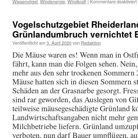
Wiesenvögel
,
Windenergie
,
Windkraft
|
Kommentare deaktiviert
Vogelschutzgebiet Rheiderlan
Grünlandumbruch vernichtet B
Veröffentlicht am
3. April 2020
von
Redaktion
Die Mäuse waren es! Wenn man in Ostf
fährt, kann man die Folgen sehen. Nein
mehr aus den sehr trockenen Sommern 
Mäuse hatten sich in diesen Sommern s
Schäden an der Grasnarbe gesorgt. Fres
sind rar geworden, das Auslegen von Gi
teilweise mäusegeschädigte Grünland k
Landwirtschaftsangaben nicht mehr genu
Milchbetriebe liefern. Grünland umzupfl
verboten, nun darf Bauer umpflügen, a