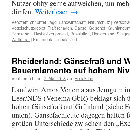
Nutzerlobby gerne aufweichen, um meh
dürfen.
Weiterlesen
→
Veröffentlicht unter
Jagd
,
Landwirtschaft
,
Naturschutz
|
Verschla
Vogelschutzgebiet
,
Fraßschäden
,
Gänse
,
Geisehof
,
Grünlandum
Fernsehen
,
Rastspitzenprojekt
,
Resolution
,
Rheiderland
,
Silage
für
Wattenrat
|
Kommentare deaktiviert
Landwirtschaft:
Frontalangriff
auf
Rheiderland: Gänsefraß und W
Gänse
Bauernlamento auf hohem Ni
in
Ostfriesland
Veröffentlicht am
7. Mai 2018
von
Redaktion
Landwirt Amos Venema aus Jemgum im
Leer/NDS (Venema GbR) beklagt sich ü
hohen Gänsefraß auf Grünland (siehe F
unten). Gänsefachleute dagegen halten fe
großen Unterschiede zwischen den „Exc