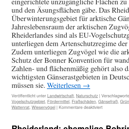
eingerichtete unzugängliche Flächen z
und den Äsungsflächen gäbe. Das Rheide
Überwinterungsgebiet für arktische Gä
Jahreslebensraum der arktischen Zugvög
Rheiderlandes sind als EU-Vogelschutz
unterliegen dem Artenschutzregime der
Zudem unterliegen Zugvögel wie die ar
Schutz der Bonner Konvention für wand
Zahlen- und flächenmäßig gehört also d
wichtigsten Gänserastgebieten in Deuts
müssen sie.
Weiterlesen
→
Veröffentlicht unter
Landwirtschaft
,
Naturschutz
|
Verschlagworte
Vogelschutzgebiet
,
Fördermittel
,
Fraßschäden
,
Gänsefraß
,
Grün
für
Wattenrat
,
Wiesenvögel
|
Kommentare deaktiviert
Rheiderland:
Gänsefraß
und
Rheiderland: ehemalige Bohrin