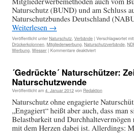
Mitgliederwerbemethoden auch vom Bu
Naturschutz (BUND) und am Schluss a
Naturschutzbundes Deutschland (NABU
Weiterlesen
→
Veröffentlicht unter
Naturschutz
,
Verbände
|
Verschlagwortet mit
Drückerkolonnen
,
Mitgliederwerbung
,
Naturschutzverbände
,
ND
für
Werbung
,
Wesser
|
Kommentare deaktiviert
NDR-
Fernsehen:
Naturschutzverbänd
´Gedrückte´ Naturschützer: Zei
und
Naturschutzwende
Mitgliederwerbung:
optische
Veröffentlicht am
4. Januar 2012
von
Redaktion
Täuschung!
Naturschutz ohne engagierte Naturschütz
„Engagiert“ heißt aber auch, dass man si
Belastbarkeit und Durchhaltevermögen m
mit dem Herzen dabei ist. Allerdings: 