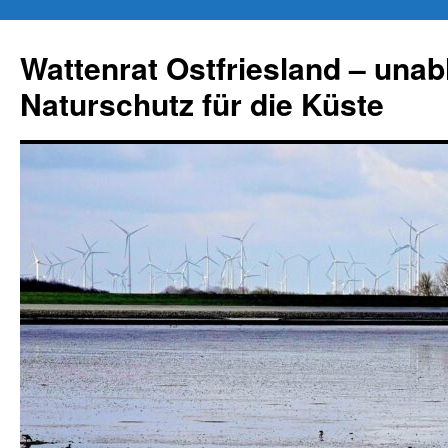
Zum
Inhalt
Wattenrat Ostfriesland – una
springen
Naturschutz für die Küste