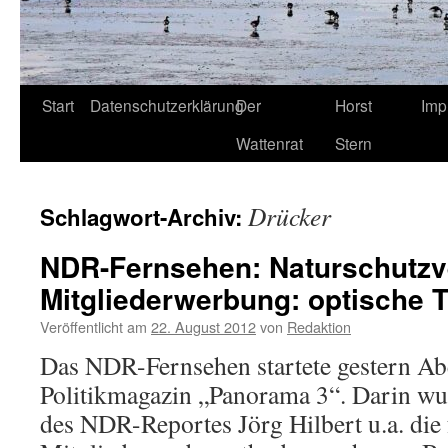
Start
Datenschutzerklärung
Der
Horst
Imp
Wattenrat
Stern
Drücker
Schlagwort-Archiv:
NDR-Fernsehen: Naturschutz
Mitgliederwerbung: optische 
Veröffentlicht am
22. August 2012
von
Redaktion
Das NDR-Fernsehen startete gestern Ab
Politikmagazin „Panorama 3“. Darin wu
des NDR-Reportes Jörg Hilbert u.a. die