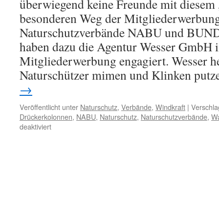
überwiegend keine Freunde mit diesem
besonderen Weg der Mitgliederwerbung
Naturschutzverbände NABU und BUND e
haben dazu die Agentur Wesser GmbH in
Mitgliederwerbung engagiert. Wesser he
Naturschützer mimen und Klinken putz
→
Veröffentlicht unter
Naturschutz
,
Verbände
,
Windkraft
|
Verschla
Drückerkolonnen
,
NABU
,
Naturschutz
,
Naturschutzverbände
,
Wa
für
deaktiviert
´Gedrückte
´
Naturschützer:
Zeit
für
eine
Naturschutzwende