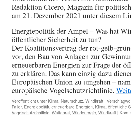
Redaktion Cicero, Magazin für politisch
am 21. Dezember 2021 unter diesem Li
Energiepolitik der Ampel – Was hat Wi
öffentlicher Sicherheit zu tun?
Der Koalitionsvertrag der rot-gelb-grü
vor, den Bau von Anlagen zur Gewinnu
erneuerbaren Energien zur Frage der öff
zu erklären. Das kann einzig dazu diene
Europäischen Union zu umgehen – name
europäische Vogelschutzrichtlinie.
Weit
Veröffentlicht unter
Klima
,
Naturschutz
,
Windkraft
|
Verschlagwor
Faller
,
Energiepolitik
,
erneuerbare Energien
,
Klima
,
öffentliche S
Vogelschutzrichtlinie
,
Wattenrat
,
Windenergie
,
Windkraft
|
Komme