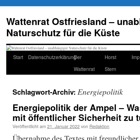
Zum
Inhalt
Wattenrat Ostfriesland – una
springen
Naturschutz für die Küste
Start
Datenschutzerklärung
Der
Horst
Imp
Wattenrat
Stern
Energiepolitik
Schlagwort-Archiv:
Energiepolitik der Ampel – Wa
mit öffentlicher Sicherheit zu 
Veröffentlicht am
21. Januar 2022
von
Redaktion
Übernahme des Textes mit freundliche