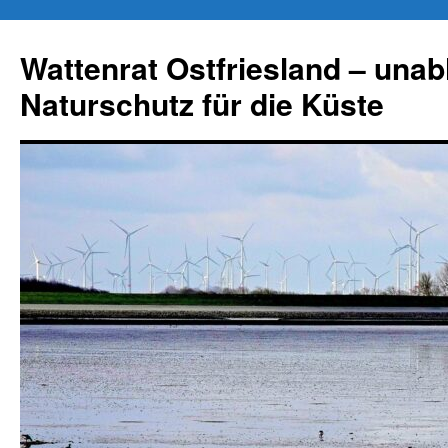
Zum
Inhalt
Wattenrat Ostfriesland – una
springen
Naturschutz für die Küste