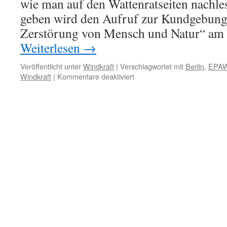
wie man auf den Wattenratseiten nachle
geben wird den Aufruf zur Kundgebung
Zerstörung von Mensch und Natur“ am
Weiterlesen
→
Veröffentlicht unter
Windkraft
|
Verschlagwortet mit
Berlin
,
EPA
für
Windkraft
|
Kommentare deaktiviert
Kundgebung
gegen
die
Zerstörung
von
Mensch
und
Natur
durch
Windkraftwerke
am
15.
Mai
2010