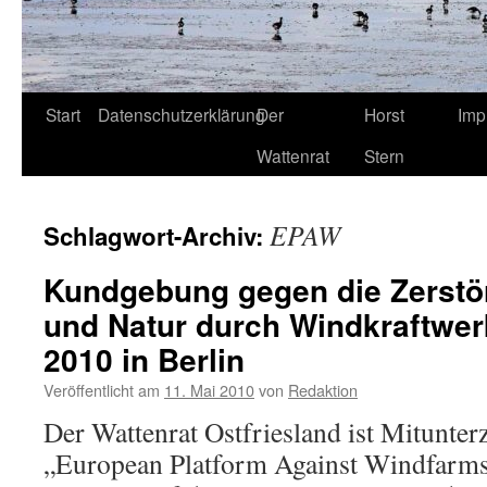
Start
Datenschutzerklärung
Der
Horst
Imp
Wattenrat
Stern
EPAW
Schlagwort-Archiv:
Kundgebung gegen die Zerst
und Natur durch Windkraftwer
2010 in Berlin
Veröffentlicht am
11. Mai 2010
von
Redaktion
Der Wattenrat Ostfriesland ist Mitunte
„European Platform Against Windfarm