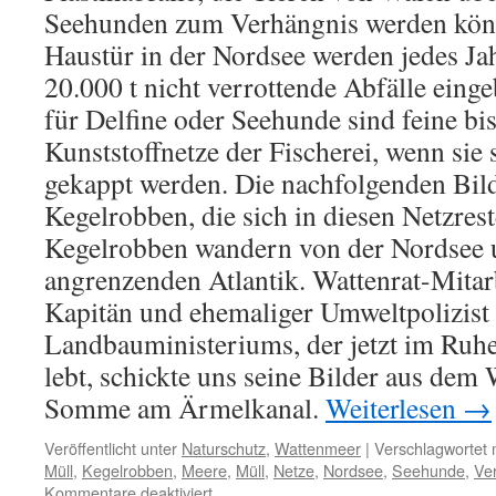
Seehunden zum Verhängnis werden könn
Haustür in der Nordsee werden jedes Ja
20.000 t nicht verrottende Abfälle einge
für Delfine oder Seehunde sind feine bis
Kunststoffnetze der Fischerei, wenn sie 
gekappt werden. Die nachfolgenden Bild
Kegelrobben, die sich in diesen Netzres
Kegelrobben wandern von der Nordsee 
angrenzenden Atlantik. Wattenrat-Mitar
Kapitän und ehemaliger Umweltpolizist 
Landbauministeriums, der jetzt im Ruhe
lebt, schickte uns seine Bilder aus dem 
Somme am Ärmelkanal.
Weiterlesen
→
Veröffentlicht unter
Naturschutz
,
Wattenmeer
|
Verschlagwortet 
Müll
,
Kegelrobben
,
Meere
,
Müll
,
Netze
,
Nordsee
,
Seehunde
,
Ve
für
Kommentare deaktiviert