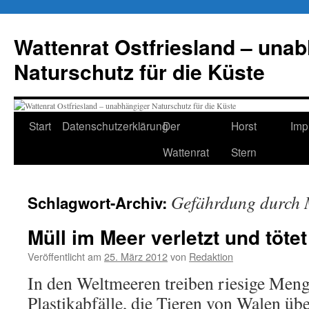
Zum
Inhalt
Wattenrat Ostfriesland – una
springen
Naturschutz für die Küste
Start
Datenschutzerklärung
Der
Horst
Imp
Wattenrat
Stern
Gefährdung durch 
Schlagwort-Archiv:
Müll im Meer verletzt und tötet
Veröffentlicht am
25. März 2012
von
Redaktion
In den Weltmeeren treiben riesige Meng
Plastikabfälle, die Tieren von Walen üb