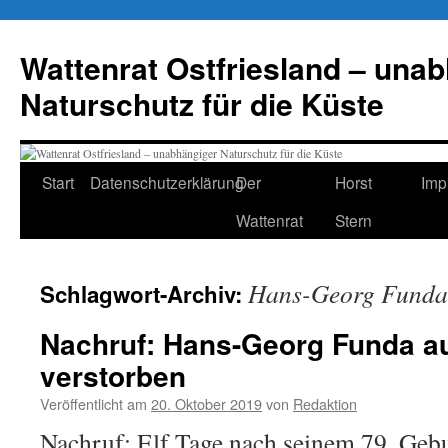
Zum
Inhalt
Wattenrat Ostfriesland – una
springen
Naturschutz für die Küste
Start
Datenschutzerklärung
Der
Horst
Imp
Wattenrat
Stern
Hans-Georg Funda
Schlagwort-Archiv:
Nachruf: Hans-Georg Funda au
verstorben
Veröffentlicht am
20. Oktober 2019
von
Redaktion
Nachruf: Elf Tage nach seinem 79. Gebu