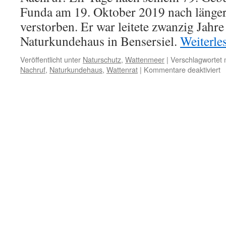
Funda am 19. Oktober 2019 nach länger
verstorben. Er war leitete zwanzig Jahre
Naturkundehaus in Bensersiel.
Weiterle
Veröffentlicht unter
Naturschutz
,
Wattenmeer
|
Verschlagwortet 
fü
Nachruf
,
Naturkundehaus
,
Wattenrat
|
Kommentare deaktiviert
N
H
G
F
a
H
v