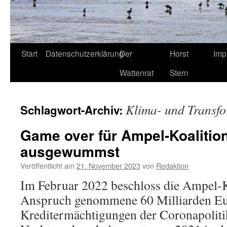
Start
Datenschutzerklärung
Der
Horst
Imp
Wattenrat
Stern
Klima- und Transfo
Schlagwort-Archiv:
Game over für Ampel-Koalitio
ausgewummst
Veröffentlicht am
21. November 2023
von
Redaktion
Im Februar 2022 beschloss die Ampel-Ko
Anspruch genommene 60 Milliarden E
Kreditermächtigungen der Coronapoliti