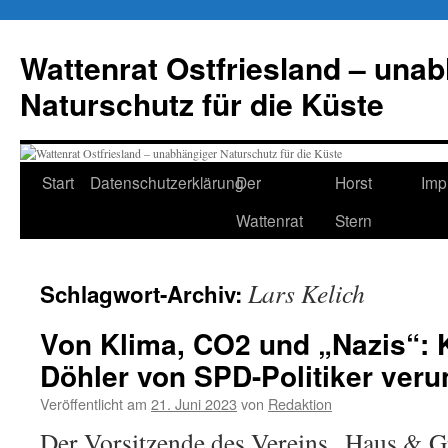
Zum
Inhalt
Wattenrat Ostfriesland – una
springen
Naturschutz für die Küste
Start
Datenschutzerklärung
Der
Horst
Imp
Wattenrat
Stern
Lars Kelich
Schlagwort-Archiv:
Von Klima, CO2 und „Nazis“: Kr
Döhler von SPD-Politiker veru
Veröffentlicht am
21. Juni 2023
von
Redaktion
Der Vorsitzende des Vereins „Haus & 