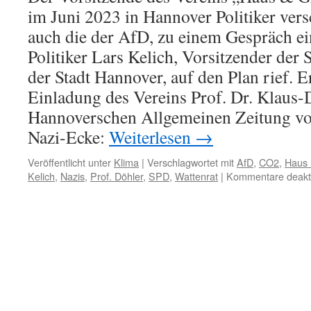
im Juni 2023 in Hannover Politiker vers
auch die der AfD, zu einem Gespräch e
Politiker Lars Kelich, Vorsitzender der
der Stadt Hannover, auf den Plan rief. E
Einladung des Vereins Prof. Dr. Klaus-D
Hannoverschen Allgemeinen Zeitung vom
Nazi-Ecke:
Weiterlesen
→
Veröffentlicht unter
Klima
|
Verschlagwortet mit
AfD
,
CO2
,
Haus 
Kelich
,
Nazis
,
Prof. Döhler
,
SPD
,
Wattenrat
|
Kommentare deakti