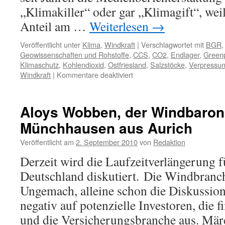
„Klimakiller“ oder gar „Klimagift“, wei
Anteil am …
Weiterlesen
→
Veröffentlicht unter
Klima
,
Windkraft
|
Verschlagwortet mit
BGR
Geowissenschaften und Rohstoffe
,
CCS
,
CO2
,
Endlager
,
Green
Klimaschutz
,
Kohlendioxid
,
Ostfriesland
,
Salzstöcke
,
Verpressu
für
Windkraft
|
Kommentare deaktiviert
Der
Handel
mit
Aloys Wobben, der Windbaron
heißer
Münchhausen aus Aurich
Luft:
CO2-
Veröffentlicht am
2. September 2010
von
Redaktion
Endlager
in
Derzeit wird die Laufzeitverlängerung 
Ostfriesland?
Deutschland diskutiert. Die Windbranch
Ungemach, alleine schon die Diskussion
negativ auf potenzielle Investoren, die
und die Versicherungsbranche aus. Mä