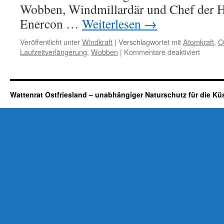
Wobben, Windmillardär und Chef der He
Enercon …
Weiterlesen
→
Veröffentlicht unter
Windkraft
|
Verschlagwortet mit
Atomkraft
,
C
für
Laufzeitverlängerung
,
Wobben
|
Kommentare deaktiviert
Aloys
Wobbe
der
Windba
Wattenrat Ostfriesland – unabhängiger Naturschutz für die Kü
von
Münch
aus
Aurich