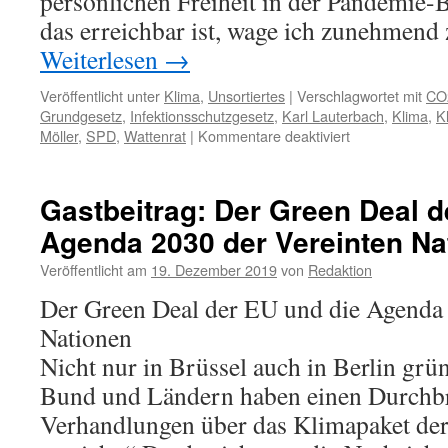
persönlichen Freiheit in der Pandemie
das erreichbar ist, wage ich zunehmend 
Weiterlesen
→
Veröffentlicht unter
Klima
,
Unsortiertes
|
Verschlagwortet mit
CO
Grundgesetz
,
Infektionsschutzgesetz
,
Karl Lauterbach
,
Klima
,
K
für
Möller
,
SPD
,
Wattenrat
|
Kommentare deaktiviert
Karl
Lauterbach
(SPD),
Gastbeitrag: Der Green Deal d
Corona
Agenda 2030 der Vereinten Na
und
die
Veröffentlicht am
19. Dezember 2019
von
Redaktion
„Einschränkun
der
Der Green Deal der EU und die Agenda 
persönlichen
Nationen
Freiheit“
Nicht nur in Brüssel auch in Berlin grün
Bund und Ländern haben einen Durchbr
Verhandlungen über das Klimapaket de