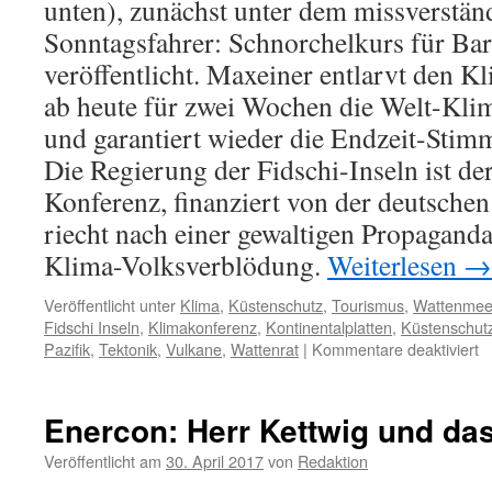
unten), zunächst unter dem missverständ
Sonntagsfahrer: Schnorchelkurs für Ba
veröffentlicht. Maxeiner entlarvt den K
ab heute für zwei Wochen die Welt-Klim
und garantiert wieder die Endzeit-Sti
Die Regierung der Fidschi-Inseln ist de
Konferenz, finanziert von der deutsche
riecht nach einer gewaltigen Propagan
Klima-Volksverblödung.
Weiterlesen
→
Veröffentlicht unter
Klima
,
Küstenschutz
,
Tourismus
,
Wattenmee
Fidschi Inseln
,
Klimakonferenz
,
Kontinentalplatten
,
Küstenschut
fü
Pazifik
,
Tektonik
,
Vulkane
,
Wattenrat
|
Kommentare deaktiviert
K
in
B
Enercon: Herr Kettwig und da
Fi
g
Veröffentlicht am
30. April 2017
von
Redaktion
ni