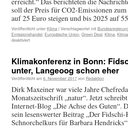
erreicht.“ Das berichteten die Nachrich
soll der Preis für CO2-Emissionen zum
auf 25 Euro steigen und bis 2025 auf 5
Veröffentlicht unter
Klima
|
Verschlagwortet mit
Bundesregierun
Emissionshandel
,
Europäische Union
,
Green Deal
,
Klima
,
Klima
für
deaktiviert
Gastbeitrag:
Der
Green
Klimakonferenz in Bonn: Fidsc
Deal
unter, Langeoog schon eher
der
EU
Veröffentlicht am
6. November 2017
von
Redaktion
und
die
Dirk Maxeiner war viele Jahre Chefreda
Agenda
Monatszeitschrift „natur“. Jetzt schreibt 
2030
der
Internet-Blog „Die Achse des Guten“. D
Vereinten
sein lesenswerter Beitrag „Der Fidschi-
Nationen
Schnorchelkurs für Barbara Hendricks“