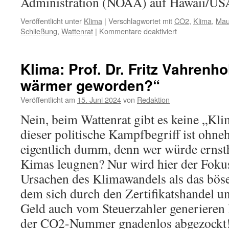
Administration (NOAA) auf Hawaii/US
Veröffentlicht unter
Klima
|
Verschlagwortet mit
CO2
,
Klima
,
Mau
für
Schließung
,
Wattenrat
|
Kommentare deaktiviert
Klima:
US-
Messstation
Klima: Prof. Dr. Fritz Vahrenho
auf
wärmer geworden?“
dem
Vulkan
Veröffentlicht am
15. Juni 2024
von
Redaktion
Mauna
Loa
Nein, beim Wattenrat gibt es keine „Kl
(Hawaii)
dieser politische Kampfbegriff ist ohne
soll
geschlossen
eigentlich dumm, denn wer würde ernst
werden
Kimas leugnen? Nur wird hier der Foku
Ursachen des Klimawandels als das böse
dem sich durch den Zertifikatshandel u
Geld auch vom Steuerzahler generieren 
der CO2-Nummer gnadenlos abgezockt!