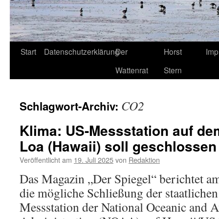
Start
Datenschutzerklärung
Der
Horst
Imp
Wattenrat
Stern
CO2
Schlagwort-Archiv:
Klima: US-Messstation auf d
Loa (Hawaii) soll geschlosse
Veröffentlicht am
19. Juli 2025
von
Redaktion
Das Magazin „Der Spiegel“ berichtet am
die mögliche Schließung der staatlich
Messstation der National Oceanic and 