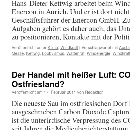
Hans-Dieter Kettwig arbeitet beim Wind
un
L
Enercon in Aurich. Und er ist dort nicht
s
Geschäftsführer der Enercon GmbH. Zu
e
Aufgaben gehört es daher auch, das U
zu positionieren, Kontakte mit der Poli
Veröffentlicht unter
Klima
,
Windkraft
|
Verschlagwortet mit
Ausba
Messe
,
Kettwig
,
Lobbyismus
,
Wattenrat
,
Windenergie
,
Windkraf
Der Handel mit heißer Luft: C
Ostfriesland?
Veröffentlicht am
17. Februar 2011
von
Redaktion
Die neueste Sau im ostfriesischen Dorf
ausgeschrieben Carbon Dioxide Capture
ist die unterirdische Verpressung des C
seit Jahren die Medienberichterstattung 