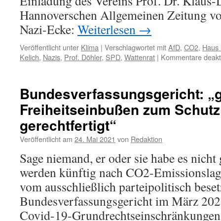
Einladung des Vereins Prof. Dr. Klaus-D
Hannoverschen Allgemeinen Zeitung vom
Nazi-Ecke:
Weiterlesen
→
Veröffentlicht unter
Klima
|
Verschlagwortet mit
AfD
,
CO2
,
Haus 
Kelich
,
Nazis
,
Prof. Döhler
,
SPD
,
Wattenrat
|
Kommentare deakti
Bundesverfassungsgericht: „
Freiheitseinbußen zum Schutz
gerechtfertigt“
Veröffentlicht am
24. Mai 2021
von
Redaktion
Sage niemand, er oder sie habe es nicht
werden künftig nach CO2-Emissionslag
vom ausschließlich parteipolitisch beset
Bundesverfassungsgericht im März 2021
Covid-19-Grundrechtseinschränkungen 