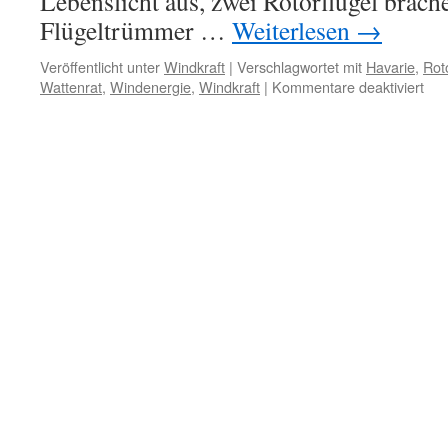
Lebenslicht aus, zwei Rotorflügel brach
Flügeltrümmer …
Weiterlesen
→
Veröffentlicht unter
Windkraft
|
Verschlagwortet mit
Havarie
,
Rot
für
Wattenrat
,
Windenergie
,
Windkraft
|
Kommentare deaktiviert
Stu
„Iw
mac
Müh