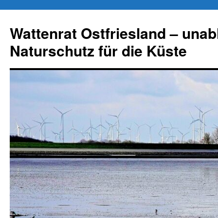
Zum
Inhalt
Wattenrat Ostfriesland – una
springen
Naturschutz für die Küste