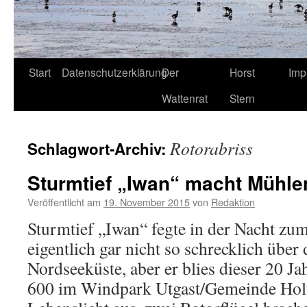
Start
Datenschutzerklärung
Der
Horst
Imp
Wattenrat
Stern
Rotorabriss
Schlagwort-Archiv:
Sturmtief „Iwan“ macht Mühle
Veröffentlicht am
19. November 2015
von
Redaktion
Sturmtief „Iwan“ fegte in der Nacht z
eigentlich gar nicht so schrecklich über
Nordseeküste, aber er blies dieser 20 J
600 im Windpark Utgast/Gemeinde Hol