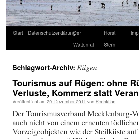
Start
Datenschutzerklärung
Der
Horst
Imp
Wattenrat
Stern
Rügen
Schlagwort-Archiv:
Tourismus auf Rügen: ohne Rü
Verluste, Kommerz statt Vera
Veröffentlicht am
29. Dezember 2011
von
Redaktion
Der Tourismusverband Mecklenburg-Vo
auch nicht von einem erneuten tödlichen
Vorzeigeobjekten wie der Steilküste auf