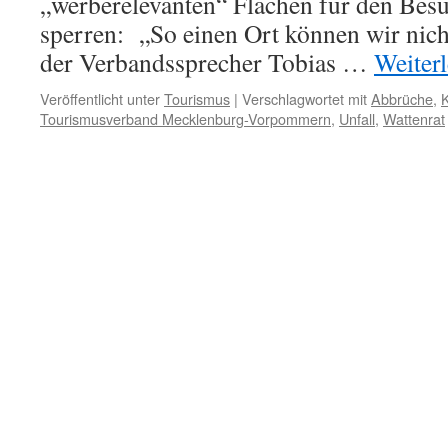
„werberelevanten“ Flächen für den Bes
sperren: „So einen Ort können wir nich
der Verbandssprecher Tobias …
Weiter
Veröffentlicht unter
Tourismus
|
Verschlagwortet mit
Abbrüche
,
Tourismusverband Mecklenburg-Vorpommern
,
Unfall
,
Wattenrat