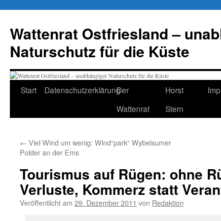
Zum
Inhalt
Wattenrat Ostfriesland – una
springen
Naturschutz für die Küste
Start
Datenschutzerklärung
Der
Horst
Imp
Wattenrat
Stern
←
Viel Wind um wenig: Wind“park“ Wybelsumer
Polder an der Ems
Tourismus auf Rügen: ohne Rü
Verluste, Kommerz statt Vera
Veröffentlicht am
29. Dezember 2011
von
Redaktion