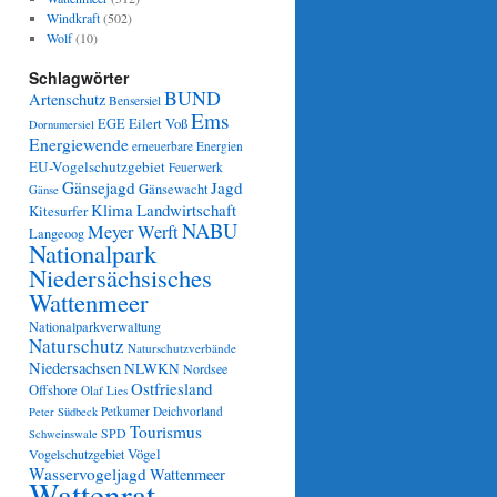
Windkraft
(502)
Wolf
(10)
Schlagwörter
BUND
Artenschutz
Bensersiel
Ems
Eilert Voß
EGE
Dornumersiel
Energiewende
erneuerbare Energien
EU-Vogelschutzgebiet
Feuerwerk
Gänsejagd
Jagd
Gänsewacht
Gänse
Klima
Landwirtschaft
Kitesurfer
NABU
Meyer Werft
Langeoog
Nationalpark
Niedersächsisches
Wattenmeer
Nationalparkverwaltung
Naturschutz
Naturschutzverbände
Niedersachsen
NLWKN
Nordsee
Ostfriesland
Offshore
Olaf Lies
Petkumer Deichvorland
Peter Südbeck
Tourismus
SPD
Schweinswale
Vögel
Vogelschutzgebiet
Wasservogeljagd
Wattenmeer
Wattenrat