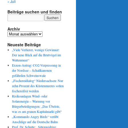
« Juli
Beiträge suchen und finden
Archiv
Archiv
Neueste Beiträge
„Viele Verlierer, wenige Gewinner:
Der neue Blick auf die Brutvögel im
Wattenmeer“
Exxon-Antrag: CO2-Verpressung in
der Nordsee – Schallkanonen
gefährden Schweinswale
„Fischereidialog“ Niedersachsen: Nur
zehn Prozent des Küstenmeeres sollen
fischereifrei werden
Risikoanlagen Wind- oder
Solarenergie – Warnung vor
Bürgerbeteiligungen: „Das Übelste,
was es am grauen Kapitalmarkt gibt“
„Kommando Angry Birds“ verübt
Anschläge auf die Deutsche Bahn
Prof. Dr. Schulte: „Sittenwidrige