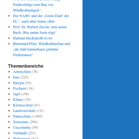
Pachtverträge zum Bau von
Windkraftanlagen“
Der NABU und der „Green Deal“ der
EU – nach allen Seiten offen
Prof. Dr. Herbert Zucchi: zum neuen
Buch „Was meine Seele trägt“
Hartmut Heckenroth ist tot
Rheinland-Pfalz: Windkraftausbau und
„die Zahl tolerierbarer getöteter
Fledermäuse“
Themenbereiche
Artenschutz
(78)
Ems
(225)
Energie
(54)
Fischerei
(34)
Jagd
(158)
Klima
(155)
Küstenschutz
(67)
Landwirtschaft
(131)
Naturschutz
(1.095)
Tourismus
(294)
Unsortiertes
(59)
Verbände
(251)
Wattenmeer
(512)