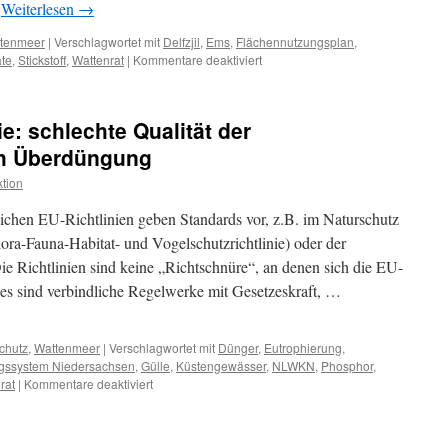
…
Weiterlesen
→
tenmeer
|
Verschlagwortet mit
Delfzjil
,
Ems
,
Flächennutzungsplan
,
für
te
,
Stickstoff
,
Wattenrat
|
Kommentare deaktiviert
Delfzjil:
niederländisches
Verwaltungsgericht
e: schlechte Qualität der
kippt
weitere
h Überdüngung
Industrialisierungspläne
tion
an
der
dlichen EU-Richtlinien geben Standards vor, z.B. im Naturschutz
Ems
ora-Fauna-Habitat- und Vogelschutzrichtlinie) oder der
 Richtlinien sind keine „Richtschnüre“, an denen sich die EU-
 es sind verbindliche Regelwerke mit Gesetzeskraft, …
chutz
,
Wattenmeer
|
Verschlagwortet mit
Dünger
,
Eutrophierung
,
ssystem Niedersachsen
,
Gülle
,
Küstengewässer
,
NLWKN
,
Phosphor
,
für
rat
|
Kommentare deaktiviert
Wasserrahmenrichtlinie:
schlechte
Qualität