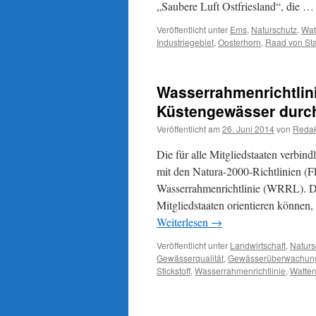
„Saubere Luft Ostfriesland“, die 
Veröffentlicht unter
Ems
,
Naturschutz
,
Wat
Industriegebiet
,
Oosterhorn
,
Raad von Sta
Wasserrahmenrichtlini
Küstengewässer durc
Veröffentlicht am
26. Juni 2014
von
Redak
Die für alle Mitgliedstaaten verbin
mit den Natura-2000-Richtlinien (Fl
Wasserrahmenrichtlinie (WRRL). Die
Mitgliedstaaten orientieren können,
Weiterlesen
→
Veröffentlicht unter
Landwirtschaft
,
Naturs
Gewässerqualität
,
Gewässerüberwachung
Stickstoff
,
Wasserrahmenrichtlinie
,
Watten