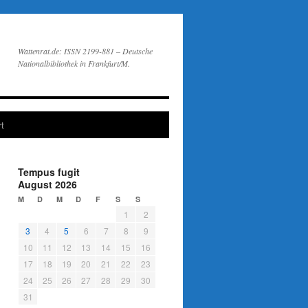
Wattenrat.de: ISSN 2199-881 – Deutsche
Nationalbibliothek in Frankfurt/M.
t
Tempus fugit
August 2026
M
D
M
D
F
S
S
1
2
3
4
5
6
7
8
9
10
11
12
13
14
15
16
17
18
19
20
21
22
23
24
25
26
27
28
29
30
31