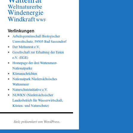
Weltnaturerbe
Windenergie
Windkraft
WWF
Verlinkungen
Arbeitsgemeinschaft Biologischer
Umweltschutz, 59505 Bad Sassendorf
Der Mellumrat e.V.
Gesellschaft zur Erhaltung der Eulen
e.V. (EGE)
Homepage der drei Wattenmeer-
Nationalparke
Klimanachrichten
Nationalpark Niedersächsisches
Wattenmeer
Naturschutzinitiative e.V.
NLWKN (Niedersächsischer
Landesbetrieb für Wasserwirtschaft,
Küsten- und Naturschutz)
Stolz präsentiert von WordPress.