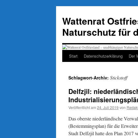
Zum
Inhalt
Wattenrat Ostfri
springen
Naturschutz für 
Start
Datenschutzerklärung
Der 
Stickstoff
Schlagwort-Archiv:
Delfzjil: niederländis
Industrialisierungspl
Veröffentlicht am
24. Juli 2019
von
Redak
Das oberste niederländische Verwal
(Bestemmingsplan) für die Erweiteru
Stadt Delfzjil hatte den Plan 2017 v