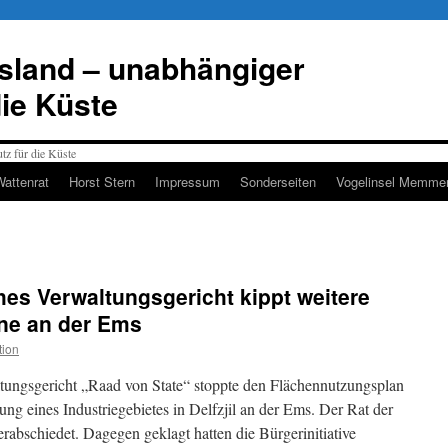
esland – unabhängiger
die Küste
Wattenrat
Horst Stern
Impressum
Sonderseiten
Vogelinsel Memmer
ches Verwaltungsgericht kippt weitere
äne an der Ems
tion
tungsgericht „Raad von State“ stoppte den Flächennutzungsplan
ng eines Industriegebietes in Delfzjil an der Ems. Der Rat der
erabschiedet. Dagegen geklagt hatten die Bürgerinitiative