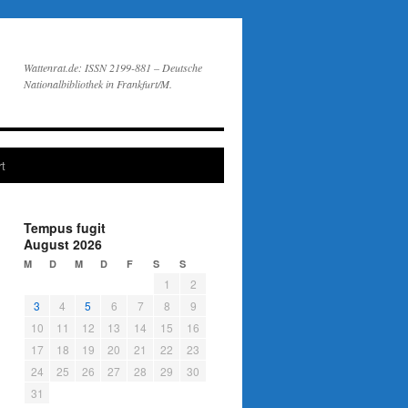
Wattenrat.de: ISSN 2199-881 – Deutsche
Nationalbibliothek in Frankfurt/M.
t
Tempus fugit
August 2026
M
D
M
D
F
S
S
1
2
3
4
5
6
7
8
9
10
11
12
13
14
15
16
17
18
19
20
21
22
23
24
25
26
27
28
29
30
31