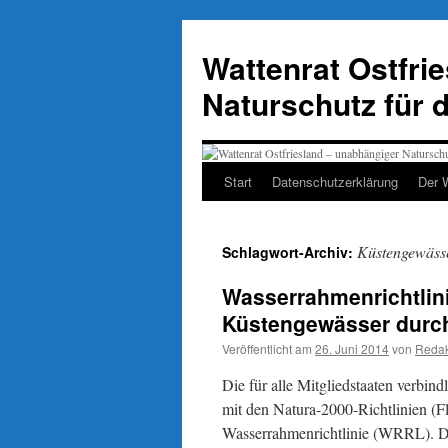
Zum
Inhalt
Wattenrat Ostfri
springen
Naturschutz für 
Start
Datenschutzerklärung
Der 
Küstengewäss
Schlagwort-Archiv:
Wasserrahmenrichtlini
Küstengewässer durc
Veröffentlicht am
26. Juni 2014
von
Redak
Die für alle Mitgliedstaaten verbin
mit den Natura-2000-Richtlinien (Fl
Wasserrahmenrichtlinie (WRRL). Die