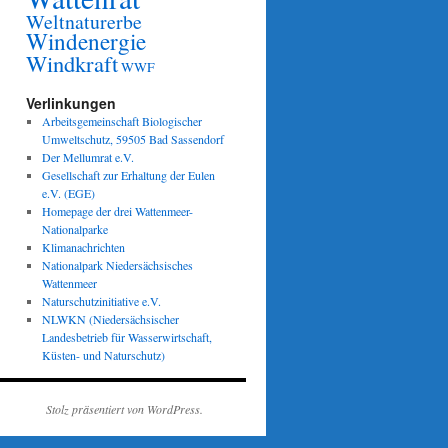
Weltnaturerbe
Windenergie
Windkraft
WWF
Verlinkungen
Arbeitsgemeinschaft Biologischer
Umweltschutz, 59505 Bad Sassendorf
Der Mellumrat e.V.
Gesellschaft zur Erhaltung der Eulen
e.V. (EGE)
Homepage der drei Wattenmeer-
Nationalparke
Klimanachrichten
Nationalpark Niedersächsisches
Wattenmeer
Naturschutzinitiative e.V.
NLWKN (Niedersächsischer
Landesbetrieb für Wasserwirtschaft,
Küsten- und Naturschutz)
Stolz präsentiert von WordPress.