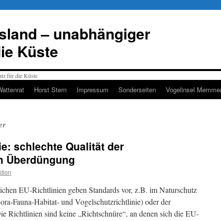
esland – unabhängiger
die Küste
Wattenrat
Horst Stern
Impressum
Sonderseiten
Vogelinsel Memmer
er
e: schlechte Qualität der
h Überdüngung
tion
dlichen EU-Richtlinien geben Standards vor, z.B. im Naturschutz
ora-Fauna-Habitat- und Vogelschutzrichtlinie) oder der
 Richtlinien sind keine „Richtschnüre“, an denen sich die EU-