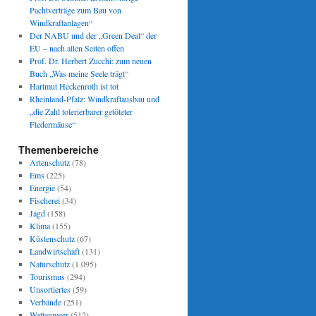
Pachtverträge zum Bau von
Windkraftanlagen“
Der NABU und der „Green Deal“ der
EU – nach allen Seiten offen
Prof. Dr. Herbert Zucchi: zum neuen
Buch „Was meine Seele trägt“
Hartmut Heckenroth ist tot
Rheinland-Pfalz: Windkraftausbau und
„die Zahl tolerierbarer getöteter
Fledermäuse“
Themenbereiche
Artenschutz
(78)
Ems
(225)
Energie
(54)
Fischerei
(34)
Jagd
(158)
Klima
(155)
Küstenschutz
(67)
Landwirtschaft
(131)
Naturschutz
(1.095)
Tourismus
(294)
Unsortiertes
(59)
Verbände
(251)
Wattenmeer
(512)