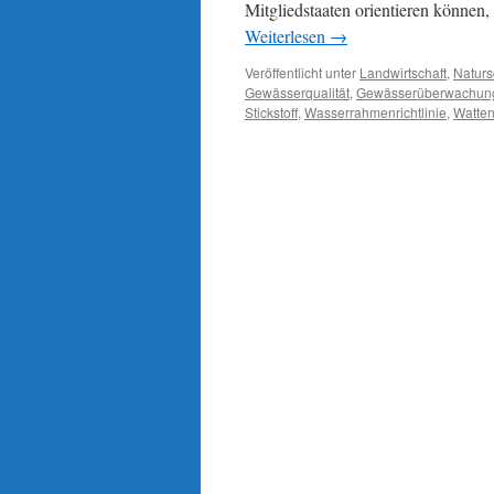
Mitgliedstaaten orientieren können,
Weiterlesen
→
Veröffentlicht unter
Landwirtschaft
,
Naturs
Gewässerqualität
,
Gewässerüberwachung
Stickstoff
,
Wasserrahmenrichtlinie
,
Watten