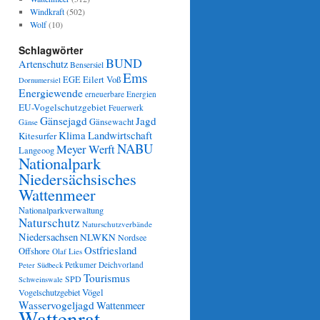
Windkraft
(502)
Wolf
(10)
Schlagwörter
BUND
Artenschutz
Bensersiel
Ems
Eilert Voß
EGE
Dornumersiel
Energiewende
erneuerbare Energien
EU-Vogelschutzgebiet
Feuerwerk
Gänsejagd
Jagd
Gänsewacht
Gänse
Klima
Landwirtschaft
Kitesurfer
NABU
Meyer Werft
Langeoog
Nationalpark
Niedersächsisches
Wattenmeer
Nationalparkverwaltung
Naturschutz
Naturschutzverbände
Niedersachsen
NLWKN
Nordsee
Ostfriesland
Offshore
Olaf Lies
Petkumer Deichvorland
Peter Südbeck
Tourismus
SPD
Schweinswale
Vögel
Vogelschutzgebiet
Wasservogeljagd
Wattenmeer
Wattenrat