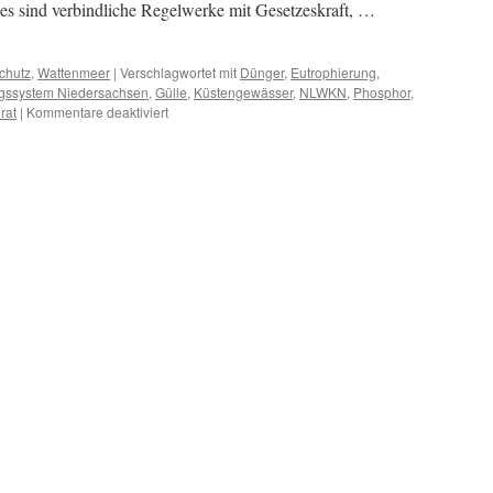
 es sind verbindliche Regelwerke mit Gesetzeskraft, …
chutz
,
Wattenmeer
|
Verschlagwortet mit
Dünger
,
Eutrophierung
,
ssystem Niedersachsen
,
Gülle
,
Küstengewässer
,
NLWKN
,
Phosphor
,
für
rat
|
Kommentare deaktiviert
Wasserrahmenrichtlinie:
schlechte
Qualität
der
Küstengewässer
durch
Überdüngung