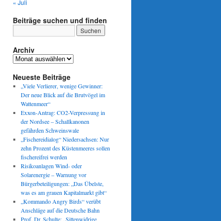
« Juli
Beiträge suchen und finden
Archiv
Archiv
Neueste Beiträge
„Viele Verlierer, wenige Gewinner:
Der neue Blick auf die Brutvögel im
Wattenmeer“
Exxon-Antrag: CO2-Verpressung in
der Nordsee – Schallkanonen
gefährden Schweinswale
„Fischereidialog“ Niedersachsen: Nur
zehn Prozent des Küstenmeeres sollen
fischereifrei werden
Risikoanlagen Wind- oder
Solarenergie – Warnung vor
Bürgerbeteiligungen: „Das Übelste,
was es am grauen Kapitalmarkt gibt“
„Kommando Angry Birds“ verübt
Anschläge auf die Deutsche Bahn
Prof. Dr. Schulte: „Sittenwidrige