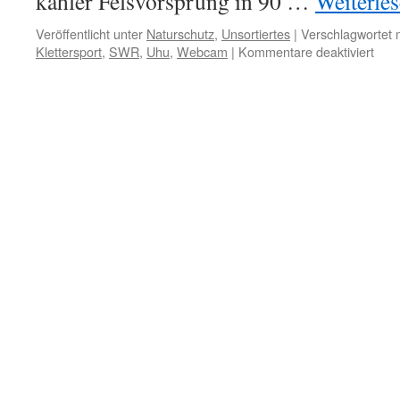
kahler Felsvorsprung in 90 …
Weiterle
Veröffentlicht unter
Naturschutz
,
Unsortiertes
|
Verschlagwortet 
für
Klettersport
,
SWR
,
Uhu
,
Webcam
|
Kommentare deaktiviert
Uhu
Web