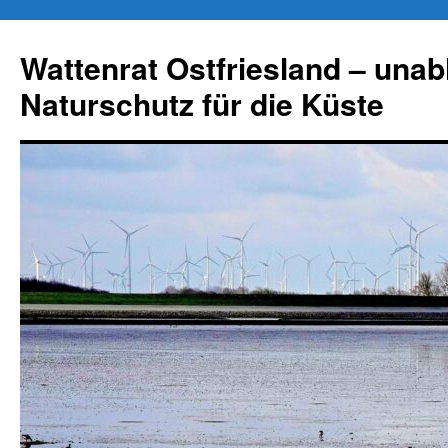
Zum
Inhalt
Wattenrat Ostfriesland – una
springen
Naturschutz für die Küste