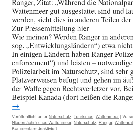
Ranger, Zitat: „Während die Nationalp
Wattenmeer gut ausgestattet sind und la
werden, sieht dies in anderen Teilen der
Zur Pressemitteilung hier
Wie meinen? Werden Ranger in anderen
sog. „Entwicklungsländern“) etwa nicht 
In einigen Ländern haben Ranger Polize
enforcement“) und leisten – notwendige
Polizeiarbeit im Naturschutz, sind sehr g
Platzverweisen befugt und gehen im äuß
der Waffe gegen Rechtsverletzer vor, Be
Beispiel Kanada (dort heißen die Rang
→
Veröffentlicht unter
Naturschutz
,
Tourismus
,
Wattenmeer
|
Versc
Niedersächsisches Wattenmeer
,
Naturschutz
,
Ranger
,
Wattenrat
für
Kommentare deaktiviert