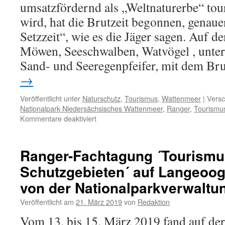
umsatzfördernd als „Weltnaturerbe“ tour
wird, hat die Brutzeit begonnen, genau
Setzzeit“, wie es die Jäger sagen. Auf d
Möwen, Seeschwalben, Watvögel , unter 
Sand- und Seeregenpfeifer, mit dem Bru
→
Veröffentlicht unter
Naturschutz
,
Tourismus
,
Wattenmeer
|
Versc
Nationalpark Niedersächsisches Wattenmeer
,
Ranger
,
Tourismu
für
Kommentare deaktiviert
Frohe
Ostern,
mit
Ranger-Fachtagung ´Tourismu
Einschränkungen…
Schutzgebieten´ auf Langeoog
von der Nationalparkverwaltu
Veröffentlicht am
21. März 2019
von
Redaktion
Vom 13. bis 15. März 2019 fand auf de