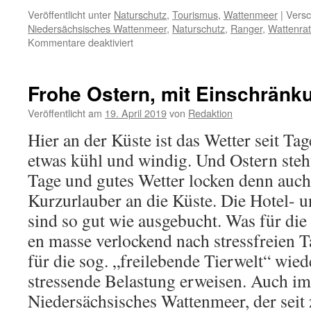
Veröffentlicht unter
Naturschutz
,
Tourismus
,
Wattenmeer
|
Versc
Niedersächsisches Wattenmeer
,
Naturschutz
,
Ranger
,
Wattenrat
für
Kommentare deaktiviert
Welt-
Rangertag
am
Frohe Ostern, mit Einschrän
31.
Juli
Veröffentlicht am
19. April 2019
von
Redaktion
2019:
Hier an der Küste ist das Wetter seit Ta
Weichgespültes
von
etwas kühl und windig. Und Ostern steht
Presse
Tage und gutes Wetter locken denn auch
und
Nationalparkverwaltung
Kurzurlauber an die Küste. Die Hotel- 
sind so gut wie ausgebucht. Was für d
en masse verlockend nach stressfreien T
für die sog. „freilebende Tierwelt“ wie
stressende Belastung erweisen. Auch i
Niedersächsisches Wattenmeer, der seit