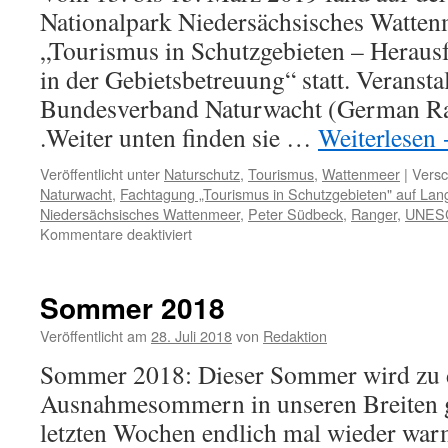
Nationalpark Niedersächsisches Watten
„Tourismus in Schutzgebieten – Heraus
in der Gebietsbetreuung“ statt. Veransta
Bundesverband Naturwacht (German Ra
.Weiter unten finden sie …
Weiterlesen
Veröffentlicht unter
Naturschutz
,
Tourismus
,
Wattenmeer
|
Versc
Naturwacht
,
Fachtagung „Tourismus in Schutzgebieten" auf La
Niedersächsisches Wattenmeer
,
Peter Südbeck
,
Ranger
,
UNESC
für
Kommentare deaktiviert
Ranger-
Fachtagung
´Tourismus
Sommer 2018
in
Schutzgebieten
Veröffentlicht am
28. Juli 2018
von
Redaktion
´
Sommer 2018: Dieser Sommer wird zu
auf
Langeoog-
Ausnahmesommern in unseren Breiten ge
Weichgespültes
letzten Wochen endlich mal wieder war
von