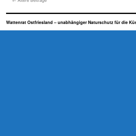
Norderney:
Halbwahres
von
der
Wattenrat Ostfriesland – unabhängiger Naturschutz für die Kü
Nationalparkverwaltung