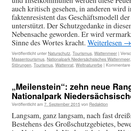
und Inselkommunen werden diese Feue
auch kritisch gesehen, in anderen wird
faktenresistent das Geschäftsmodell de
unterstützt. Der Schutzgedanke in diese
Nebensache geworden. Er wird vermarkte
Sinne des Wortes kracht.
Weiterlesen
Veröffentlicht unter
Naturschutz
,
Tourismus
,
Wattenmeer
|
Versc
Massentourismus
,
Nationalpark Niedersächsisches Wattenmeer
Störungen
,
Tourismus
,
Wattenrat
,
Weltnaturerbe
|
Kommentare d
„Meilenstein“: zehn neue Ran
Nationalpark Niedersächsisc
Veröffentlicht am
7. September 2015
von
Redaktion
Langsam, ganz langsam, nach fast dreiß
Bestehens des Großschutzgebietes, bewe