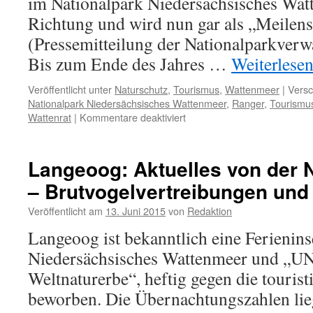
im Nationalpark Niedersächsisches Watt
Richtung und wird nun gar als „Meilenst
(Pressemitteilung der Nationalparkverw
Bis zum Ende des Jahres …
Weiterlese
Veröffentlicht unter
Naturschutz
,
Tourismus
,
Wattenmeer
|
Versc
Nationalpark Niedersächsisches Wattenmeer
,
Ranger
,
Tourismu
für
Wattenrat
|
Kommentare deaktiviert
„Meilenstein“:
zehn
neue
Langeoog: Aktuelles von der N
Ranger
– Brutvogelvertreibungen und
im
Nationalpark
Veröffentlicht am
13. Juni 2015
von
Redaktion
Niedersächsisches
Wattenmeer
Langeoog ist bekanntlich eine Ferienins
Niedersächsisches Wattenmeer und „
Weltnaturerbe“, heftig gegen die touris
beworben. Die Übernachtungszahlen liege