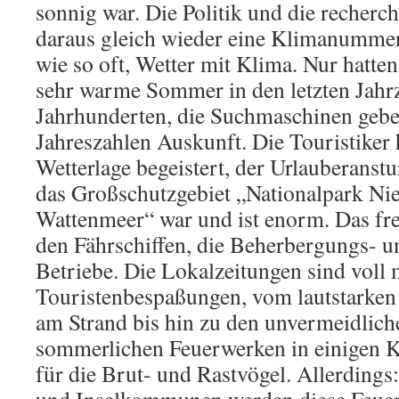
der
sonnig war. Die Politik und die recher
Nationalparkverwaltung
daraus gleich wieder eine Klimanummer
wie so oft, Wetter mit Klima. Nur hatt
sehr warme Sommer in den letzten Jahr
Jahrhunderten, die Suchmaschinen gebe
Jahreszahlen Auskunft. Die Touristiker h
Wetterlage begeistert, der Urlauberanst
das Großschutzgebiet „Nationalpark Ni
Wattenmeer“ war und ist enorm. Das fre
den Fährschiffen, die Beherbergungs- 
Betriebe. Die Lokalzeitungen sind voll 
Touristenbespaßungen, vom lautstarken
am Strand bis hin zu den unvermeidlich
sommerlichen Feuerwerken in einigen 
für die Brut- und Rastvögel. Allerdings