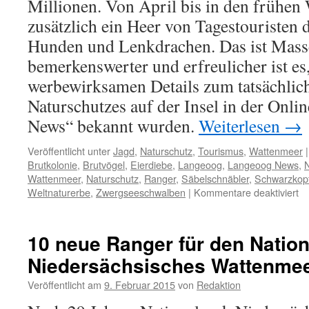
Millionen. Von April bis in den frühen W
zusätzlich ein Heer von Tagestouristen d
Hunden und Lenkdrachen. Das ist Mas
bemerkenswerter und erfreulicher ist es
werbewirksamen Details zum tatsächlic
Naturschutzes auf der Insel in der Onl
News“ bekannt wurden.
Weiterlesen
→
Veröffentlicht unter
Jagd
,
Naturschutz
,
Tourismus
,
Wattenmeer
|
Brutkolonie
,
Brutvögel
,
Eierdiebe
,
Langeoog
,
Langeoog News
,
N
Wattenmeer
,
Naturschutz
,
Ranger
,
Säbelschnäbler
,
Schwarzko
fü
Weltnaturerbe
,
Zwergseeschwalben
|
Kommentare deaktiviert
La
Ak
vo
10 neue Ranger für den Natio
de
Niedersächsisches Wattenme
Na
–
Veröffentlicht am
9. Februar 2015
von
Redaktion
Br
un