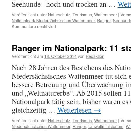
Seehunde– hoch und trocken an …
Weit
Veröffentlicht unter
Naturschutz
,
Tourismus
,
Wattenmeer
|
Versc
Nationalpark Niedersächsisches Wattenmeer
,
Ranger
,
Seehunda
für
Kommentare deaktiviert
Die
ersten
Heuler
Ranger im Nationalpark: 11 sta
Veröffentlicht am
18. Oktober 2014
von
Redaktion
Nach 28 Jahren des Bestehens des Nati
Niedersächsisches Wattenmeer tut sich e
bessere Betreuung und Überwachung im
und „Weltnaturerbe“. Ab 2015 sollen 1
Nationalpark tätig sein, bisher waren es 
gleichzeitig …
Weiterlesen
→
Veröffentlicht unter
Naturschutz
,
Tourismus
,
Wattenmeer
|
Versc
Niedersächsisches Wattenmeer
,
Ranger
,
Umweltministerium
,
Wa