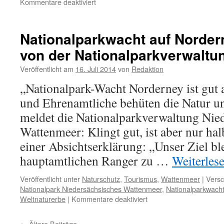
für
Kommentare deaktiviert
Ranger
im
Nationalpark:
Nationalparkwacht auf Norder
11
von der Nationalparkverwaltu
statt
6
Veröffentlicht am
16. Juli 2014
von
Redaktion
ab
2015
„Nationalpark-Wacht Norderney ist gut a
und Ehrenamtliche behüten die Natur un
meldet die Nationalparkverwaltung Nie
Wattenmeer: Klingt gut, ist aber nur ha
einer Absichtserklärung: „Unser Ziel ble
hauptamtlichen Ranger zu …
Weiterles
Veröffentlicht unter
Naturschutz
,
Tourismus
,
Wattenmeer
|
Versc
Nationalpark Niedersächsisches Wattenmeer
,
Nationalparkwach
für
Weltnaturerbe
|
Kommentare deaktiviert
Nationalparkwacht
auf
←
Ältere Beiträge