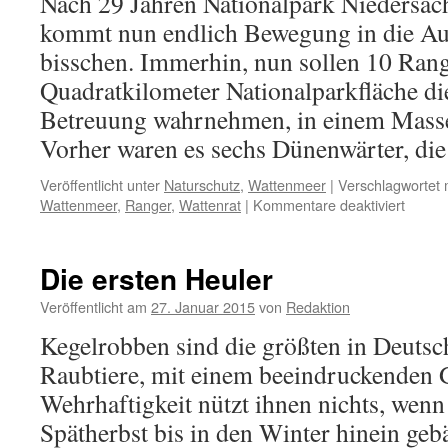
Nach 29 Jahren Nationalpark Niedersäc
Ei
kommt nun endlich Bewegung in die Aufs
bisschen. Immerhin, nun sollen 10 Rang
Quadratkilometer Nationalparkfläche di
Betreuung wahrnehmen, in einem Masse
Vorher waren es sechs Dünenwärter, d
Veröffentlicht unter
Naturschutz
,
Wattenmeer
|
Verschlagwortet 
für
Wattenmeer
,
Ranger
,
Wattenrat
|
Kommentare deaktiviert
10
neue
Range
Die ersten Heuler
für
den
Veröffentlicht am
27. Januar 2015
von
Redaktion
Nation
Kegelrobben sind die größten in Deutsc
Nieder
Watte
Raubtiere, mit einem beeindruckenden 
Wehrhaftigkeit nützt ihnen nichts, wenn 
Spätherbst bis in den Winter hinein geb