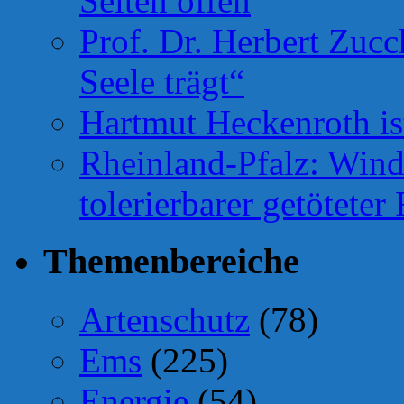
Seiten offen
Prof. Dr. Herbert Zuc
Seele trägt“
Hartmut Heckenroth ist
Rheinland-Pfalz: Wind
tolerierbarer getötete
Themenbereiche
Artenschutz
(78)
Ems
(225)
Energie
(54)