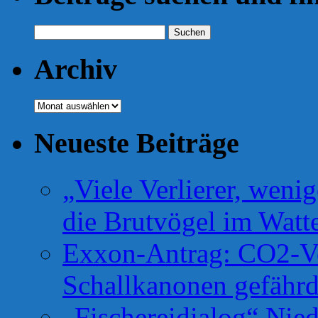
Suchen
nach:
Archiv
Archiv
Neueste Beiträge
„Viele Verlierer, weni
die Brutvögel im Watt
Exxon-Antrag: CO2-Ve
Schallkanonen gefähr
„Fischereidialog“ Nie