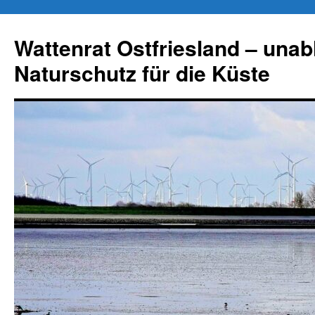
Zum
Inhalt
Wattenrat Ostfriesland – una
springen
Naturschutz für die Küste