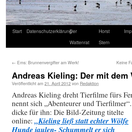
Start
Datenschutzerklärung
Der
Horst
Imp
Wattenrat
Stern
←
Ems: Brunnenvergifter am Werk!
Keine F
Andreas Kieling: Der mit dem 
Veröffentlicht am
21. April 2012
von
Redaktion
Andreas Kieling dreht Tierfilme fürs Fe
nennt sich „Abenteurer und Tierfilmer“
dicke für ihn: Die Bild-Zeitung titelte
„Kieling ließ statt echter Wölfe
online:
Hunde jaulen- Schummelt er sich