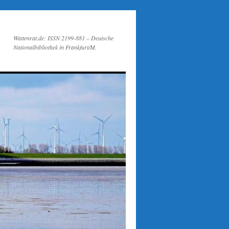
Wattenrat.de: ISSN 2199-881 – Deutsche
Nationalbibliothek in Frankfurt/M.