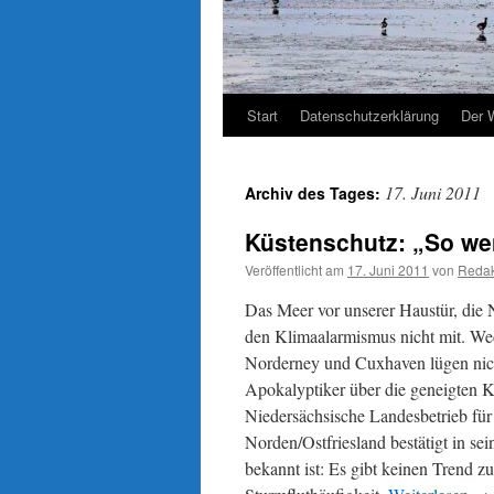
Start
Datenschutzerklärung
Der 
17. Juni 2011
Archiv des Tages:
Küstenschutz: „So wen
Veröffentlicht am
17. Juni 2011
von
Redak
Das Meer vor unserer Haustür, die N
den Klimaalarmismus nicht mit. Wede
Norderney und Cuxhaven lügen nicht
Apokalyptiker über die geneigten 
Niedersächsische Landesbetrieb fü
Norden/Ostfriesland bestätigt in sei
bekannt ist: Es gibt keinen Trend zu