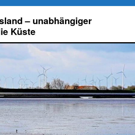
esland – unabhängiger
die Küste