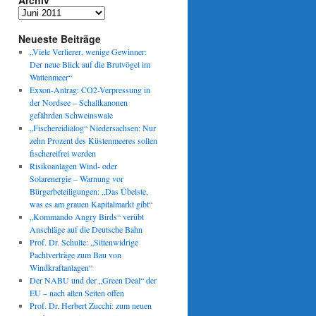
Archiv
Archiv
Neueste Beiträge
z:
„Viele Verlierer, wenige Gewinner:
Der neue Blick auf die Brutvögel im
Wattenmeer“
Exxon-Antrag: CO2-Verpressung in
der Nordsee – Schallkanonen
gefährden Schweinswale
„Fischereidialog“ Niedersachsen: Nur
zehn Prozent des Küstenmeeres sollen
fischereifrei werden
Risikoanlagen Wind- oder
Solarenergie – Warnung vor
Bürgerbeteiligungen: „Das Übelste,
was es am grauen Kapitalmarkt gibt“
„Kommando Angry Birds“ verübt
Anschläge auf die Deutsche Bahn
Prof. Dr. Schulte: „Sittenwidrige
Pachtverträge zum Bau von
Windkraftanlagen“
Der NABU und der „Green Deal“ der
EU – nach allen Seiten offen
Prof. Dr. Herbert Zucchi: zum neuen