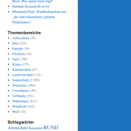
Buch „Was meine Seele trägt“
Hartmut Heckenroth ist tot
Rheinland-Pfalz: Windkraftausbau und
„die Zahl tolerierbarer getöteter
Fledermäuse“
Themenbereiche
Artenschutz
(78)
Ems
(225)
Energie
(54)
Fischerei
(34)
Jagd
(158)
Klima
(155)
Küstenschutz
(67)
Landwirtschaft
(131)
Naturschutz
(1.095)
Tourismus
(294)
Unsortiertes
(59)
Verbände
(251)
Wattenmeer
(512)
Windkraft
(502)
Wolf
(10)
Schlagwörter
BUND
Artenschutz
Bensersiel