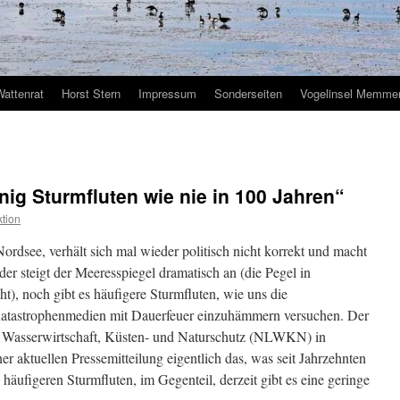
Wattenrat
Horst Stern
Impressum
Sonderseiten
Vogelinsel Memmer
ig Sturmfluten wie nie in 100 Jahren“
tion
ordsee, verhält sich mal wieder politisch nicht korrekt und macht
r steigt der Meeresspiegel dramatisch an (die Pegel in
), noch gibt es häufigere Sturmfluten, wie uns die
Katastrophenmedien mit Dauerfeuer einzuhämmern versuchen. Der
r Wasserwirtschaft, Küsten- und Naturschutz (NLWKN) in
ner aktuellen Pressemitteilung eigentlich das, was seit Jahrzehnten
 häufigeren Sturmfluten, im Gegenteil, derzeit gibt es eine geringe