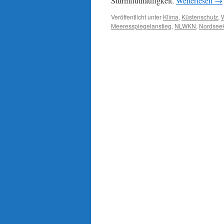
Sturmfluthäufigkeit.
Weiterlesen
→
Veröffentlicht unter
Klima
,
Küstenschutz
,
Meeresspiegelanstieg
,
NLWKN
,
Nordsee