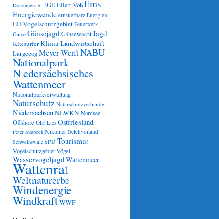
Ems
Eilert Voß
EGE
Dornumersiel
Energiewende
erneuerbare Energien
EU-Vogelschutzgebiet
Feuerwerk
Gänsejagd
Jagd
Gänsewacht
Gänse
Klima
Landwirtschaft
Kitesurfer
NABU
Meyer Werft
Langeoog
Nationalpark
Niedersächsisches
Wattenmeer
Nationalparkverwaltung
Naturschutz
Naturschutzverbände
Niedersachsen
NLWKN
Nordsee
Ostfriesland
Offshore
Olaf Lies
Petkumer Deichvorland
Peter Südbeck
Tourismus
SPD
Schweinswale
Vögel
Vogelschutzgebiet
Wasservogeljagd
Wattenmeer
Wattenrat
Weltnaturerbe
Windenergie
Windkraft
WWF