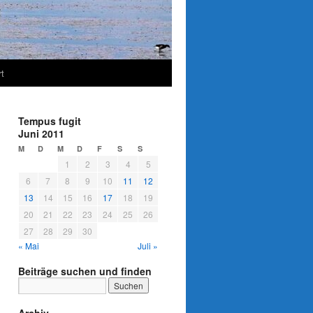
t
Tempus fugit
Juni 2011
M
D
M
D
F
S
S
1
2
3
4
5
6
7
8
9
10
11
12
13
14
15
16
17
18
19
20
21
22
23
24
25
26
27
28
29
30
« Mai
Juli »
Beiträge suchen und finden