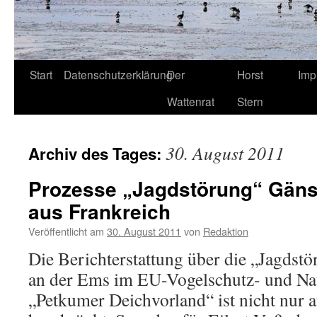
Start
Datenschutzerklärung
Der
Horst
Imp
Wattenrat
Stern
30. August 2011
Archiv des Tages:
Prozesse „Jagdstörung“ Gäns
aus Frankreich
Veröffentlicht am
30. August 2011
von
Redaktion
Die Berichterstattung über die „Jagdst
an der Ems im EU-Vogelschutz- und Nat
„Petkumer Deichvorland“ ist nicht nur 