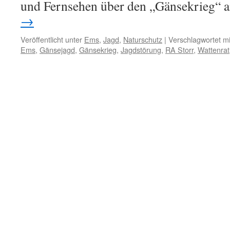
und Fernsehen über den „Gänsekrieg“ 
→
Veröffentlicht unter
Ems
,
Jagd
,
Naturschutz
|
Verschlagwortet mi
Ems
,
Gänsejagd
,
Gänsekrieg
,
Jagdstörung
,
RA Storr
,
Wattenrat