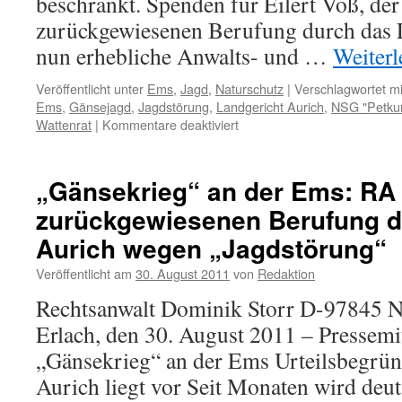
beschränkt. Spenden für Eilert Voß, der
zurückgewiesenen Berufung durch das 
nun erhebliche Anwalts- und …
Weiter
Veröffentlicht unter
Ems
,
Jagd
,
Naturschutz
|
Verschlagwortet mi
Ems
,
Gänsejagd
,
Jagdstörung
,
Landgericht Aurich
,
NSG "Petku
für
Wattenrat
|
Kommentare deaktiviert
Prozesse
„Jagdstörung“
Gänsejagd:
„Gänsekrieg“ an der Ems: RA 
Spende
zurückgewiesenen Berufung d
aus
Frankreich
Aurich wegen „Jagdstörung“
Veröffentlicht am
30. August 2011
von
Redaktion
Rechtsanwalt Dominik Storr D-97845 N
Erlach, den 30. August 2011 – Pressemi
„Gänsekrieg“ an der Ems Urteilsbegrü
Aurich liegt vor Seit Monaten wird deut