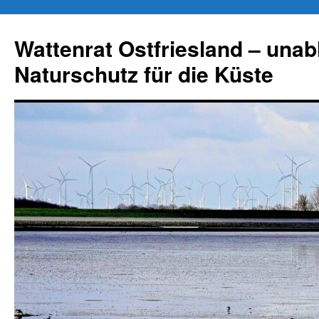
Zum
Inhalt
Wattenrat Ostfriesland – una
springen
Naturschutz für die Küste